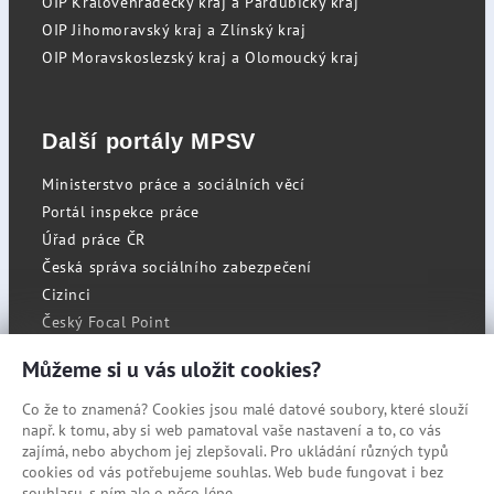
OIP Královéhradecký kraj a Pardubický kraj
OIP Jihomoravský kraj a Zlínský kraj
OIP Moravskoslezský kraj a Olomoucký kraj
Další portály MPSV
Ministerstvo práce a sociálních věcí
Portál inspekce práce
Úřad práce ČR
Česká správa sociálního zabezpečení
Cizinci
Český Focal Point
Můžeme si u vás uložit cookies?
Co že to znamená? Cookies jsou malé datové soubory, které slouží
RSS
např. k tomu, aby si web pamatoval vaše nastavení a to, co vás
Cookies
zajímá, nebo abychom jej zlepšovali. Pro ukládání různých typů
cookies od vás potřebujeme souhlas. Web bude fungovat i bez
Prohlášení o přístupnosti
souhlasu, s ním ale o něco lépe.