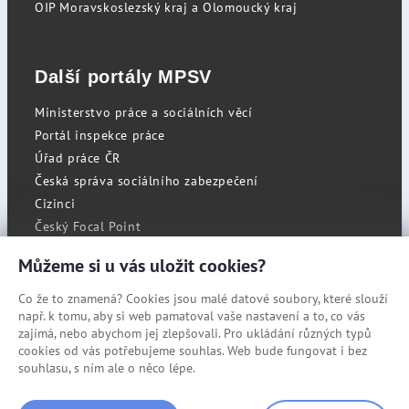
OIP Moravskoslezský kraj a Olomoucký kraj
Další portály MPSV
Ministerstvo práce a sociálních věcí
Portál inspekce práce
Úřad práce ČR
Česká správa sociálního zabezpečení
Cizinci
Český Focal Point
Můžeme si u vás uložit cookies?
Co že to znamená? Cookies jsou malé datové soubory, které slouží
RSS
např. k tomu, aby si web pamatoval vaše nastavení a to, co vás
Cookies
zajímá, nebo abychom jej zlepšovali. Pro ukládání různých typů
cookies od vás potřebujeme souhlas. Web bude fungovat i bez
Prohlášení o přístupnosti
souhlasu, s ním ale o něco lépe.
Mapa stránek