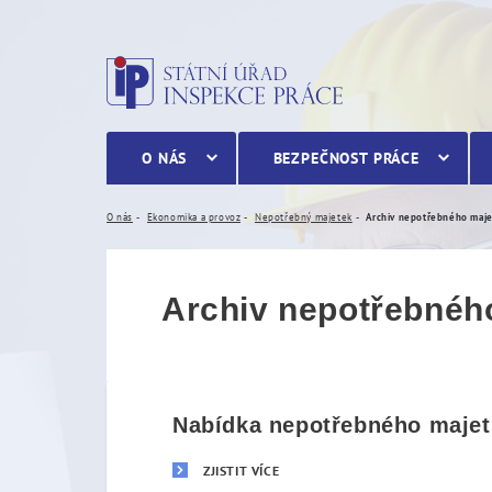
Archiv nepotřebného maj
O NÁS
BEZPEČNOST PRÁCE
O nás
Ekonomika a provoz
Nepotřebný majetek
Archiv nepotřebného maj
Archiv nepotřebnéh
Nabídka nepotřebného majetk
ZJISTIT VÍCE