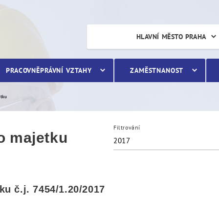
etku
HLAVNÍ MĚSTO PRAHA
PRACOVNĚPRÁVNÍ VZTAHY
ZAMĚSTNANOST
etku
Filtrování
o majetku
2017
u č.j. 7454/1.20/2017