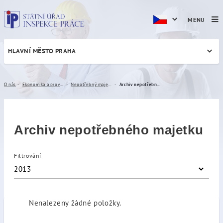
MENU
HLAVNÍ MĚSTO PRAHA
Archiv nepotřebného majet
O nás
Ekonomika a provoz
Nepotřebný majetek
Archiv nepotřebného majetku
Archiv nepotřebného majetku
Filtrování
2013
Nenalezeny žádné položky.