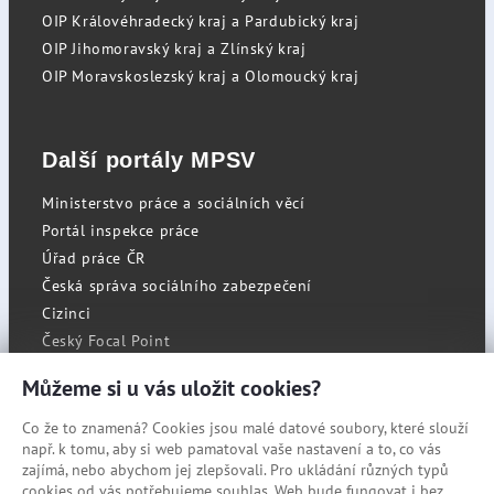
OIP Královéhradecký kraj a Pardubický kraj
OIP Jihomoravský kraj a Zlínský kraj
OIP Moravskoslezský kraj a Olomoucký kraj
Další portály MPSV
Ministerstvo práce a sociálních věcí
Portál inspekce práce
Úřad práce ČR
Česká správa sociálního zabezpečení
Cizinci
Český Focal Point
Můžeme si u vás uložit cookies?
Co že to znamená? Cookies jsou malé datové soubory, které slouží
RSS
např. k tomu, aby si web pamatoval vaše nastavení a to, co vás
Cookies
zajímá, nebo abychom jej zlepšovali. Pro ukládání různých typů
cookies od vás potřebujeme souhlas. Web bude fungovat i bez