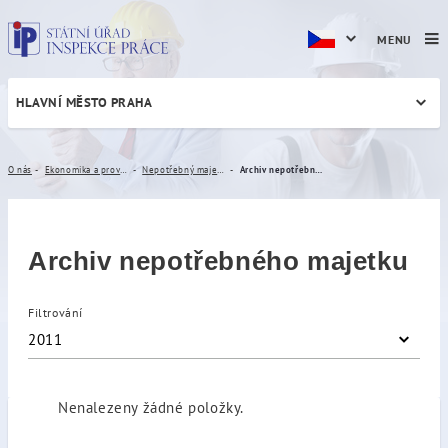
MENU
HLAVNÍ MĚSTO PRAHA
Archiv nepotřebného majet
O nás
Ekonomika a provoz
Nepotřebný majetek
Archiv nepotřebného majetku
Archiv nepotřebného majetku
Filtrování
2011
Nenalezeny žádné položky.