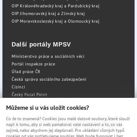
OIP Královéhradecký kraj a Pardubický kraj
OIP Jihomoravský kraj a Zlínský kraj
OIP Moravskoslezský kraj a Olomoucký kraj
Další portály MPSV
Ministerstvo práce a sociálních věcí
Portál inspekce práce
Úřad práce ČR
Česká správa sociálního zabezpečení
Cizinci
Český Focal Point
Můžeme si u vás uložit cookies?
Co že to znamená? Cookies jsou malé datové soubory, které slouží
RSS
např. k tomu, aby si web pamatoval vaše nastavení a to, co vás
Cookies
zajímá, nebo abychom jej zlepšovali. Pro ukládání různých typů
cookies od vás potřebujeme souhlas. Web bude fungovat i bez