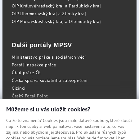
OIP Královéhradecký kraj a Pardubický kraj
OIP Jihomoravský kraj a Zlínský kraj
OIP Moravskoslezský kraj a Olomoucký kraj
Další portály MPSV
Ministerstvo práce a sociálních věcí
Portál inspekce práce
Úřad práce ČR
Česká správa sociálního zabezpečení
Cizinci
Český Focal Point
Můžeme si u vás uložit cookies?
Co že to znamená? Cookies jsou malé datové soubory, které slouží
RSS
např. k tomu, aby si web pamatoval vaše nastavení a to, co vás
Cookies
zajímá, nebo abychom jej zlepšovali. Pro ukládání různých typů
cookies od vás potřebujeme souhlas. Web bude fungovat i bez