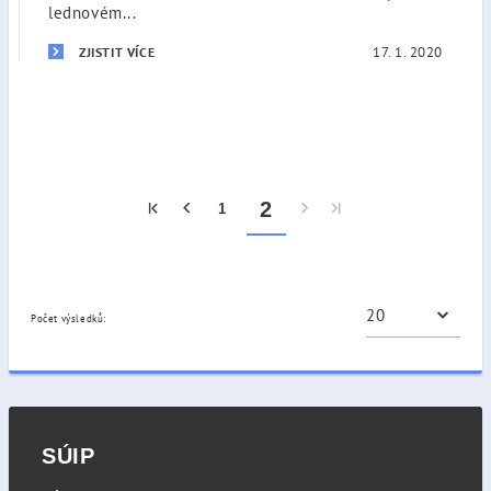
lednovém...
17. 1. 2020
ZJISTIT VÍCE
2
1
Počet výsledků:
SÚIP