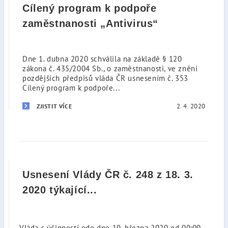
Cílený program k podpoře
zaměstnanosti „Antivirus“
Dne 1. dubna 2020 schválila na základě § 120
zákona č. 435/2004 Sb., o zaměstnanosti, ve znění
pozdějších předpisů vláda ČR usnesením č. 353
Cílený program k podpoře...
2. 4. 2020
ZJISTIT VÍCE
Usnesení Vlády ČR č. 248 z 18. 3.
2020 týkající...
Vláda s účinností ode dne 19. března 2020 od 00:00