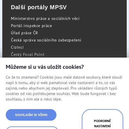
Další portály MPSV
Ministerstvo práce a sociálních věcí
Portál inspekce práce
Úřad práce ČR
Česká správa sociálního zabezpečení
Cizinci
Český Focal Point
Můžeme si u vás uložit cookies?
Co že to znamená? Cookies jsou malé datové soubory, které slouží
RSS
např. k tomu, aby si web pamatoval vaše nastavení a to, co vás
Cookies
zajímá, nebo abychom jej zlepšovali. Pro ukládání různých typů
cookies od vás potřebujeme souhlas. Web bude fungovat i bez
Prohlášení o přístupnosti
souhlasu, s ním ale o něco lépe.
Mapa stránek
SOUHLASÍM SE VŠEMI
© Státní úřad inspekce práce
PODROBNÉ
NASTAVENÍ