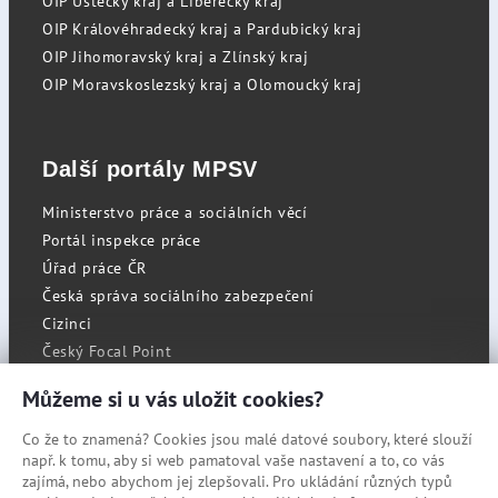
OIP Ústecký kraj a Liberecký kraj
OIP Královéhradecký kraj a Pardubický kraj
OIP Jihomoravský kraj a Zlínský kraj
OIP Moravskoslezský kraj a Olomoucký kraj
Další portály MPSV
Ministerstvo práce a sociálních věcí
Portál inspekce práce
Úřad práce ČR
Česká správa sociálního zabezpečení
Cizinci
Český Focal Point
Můžeme si u vás uložit cookies?
Co že to znamená? Cookies jsou malé datové soubory, které slouží
RSS
např. k tomu, aby si web pamatoval vaše nastavení a to, co vás
Cookies
zajímá, nebo abychom jej zlepšovali. Pro ukládání různých typů