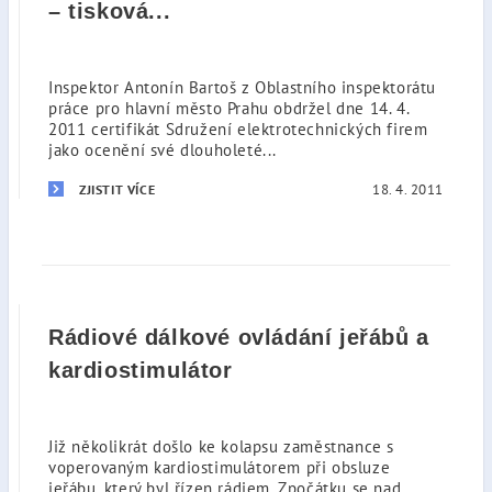
– tisková...
Inspektor Antonín Bartoš z Oblastního inspektorátu
práce pro hlavní město Prahu obdržel dne 14. 4.
2011 certifikát Sdružení elektrotechnických firem
jako ocenění své dlouholeté...
18. 4. 2011
ZJISTIT VÍCE
Rádiové dálkové ovládání jeřábů a
kardiostimulátor
Již několikrát došlo ke kolapsu zaměstnance s
voperovaným kardiostimulátorem při obsluze
jeřábu, který byl řízen rádiem. Zpočátku se nad