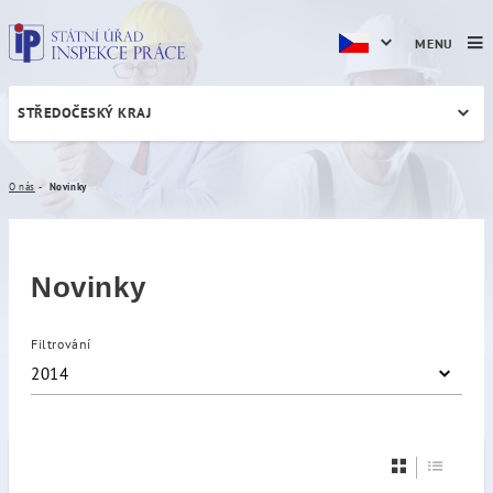
MENU
STŘEDOČESKÝ KRAJ
Novinky
O nás
Novinky
Novinky
Filtrování
2014