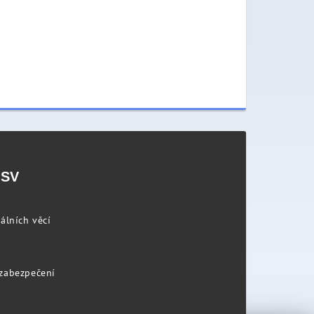
PSV
álních věcí
 zabezpečení