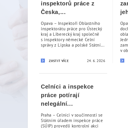
inspektorů práce z
za
Česka,...
je
Opava – Inspektoři Oblastního
Opa
inspektorátu práce pro Ústecký
doc
kraj a Liberecký kraj společně
obl
s inspektory německé Celní
Jed
správy z Lipska a polské Státní...
zam
v ob
24. 6. 2026
ZJISTIT VÍCE
Celníci a inspekce
práce potírají
nelegální...
Praha – Celníci v součinnosti se
Státním úřadem inspekce práce
(SÚIP) provedli kontrolní akci