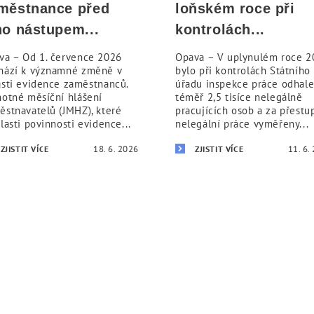
městnance před
loňském roce při
ho nástupem...
kontrolách...
va – Od 1. července 2026
Opava – V uplynulém roce 2
hází k významné změně v
bylo při kontrolách Státního
asti evidence zaměstnanců.
úřadu inspekce práce odhal
notné měsíční hlášení
téměř 2,5 tisíce nelegálně
ěstnavatelů (JMHZ), které
pracujících osob a za přestu
lasti povinnosti evidence...
nelegální práce vyměřeny...
18. 6. 2026
11. 6.
ZJISTIT VÍCE
ZJISTIT VÍCE