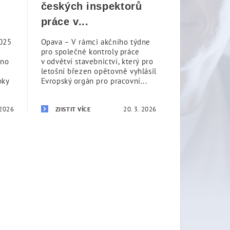
českých inspektorů
práce v...
025
Opava – V rámci akčního týdne
pro společné kontroly práce
eno
v odvětví stavebnictví, který pro
letošní březen opětovně vyhlásil
pky
Evropský orgán pro pracovní...
 2026
20. 3. 2026
ZJISTIT VÍCE