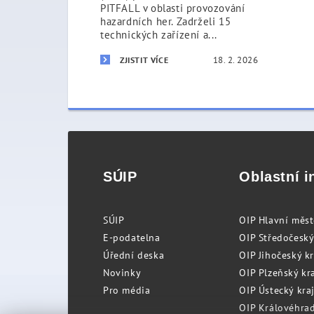
PITFALL v oblasti provozování
hazardních her. Zadrželi 15
technických zařízení a...
18. 2. 2026
ZJISTIT VÍCE
SÚIP
Oblastní i
SÚIP
OIP Hlavní měs
E-podatelna
OIP Středočeský
Úřední deska
OIP Jihočeský k
Novinky
OIP Plzeňský kra
Pro média
OIP Ústecký kraj
OIP Královéhrad