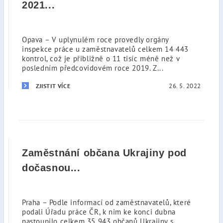
2021...
Opava – V uplynulém roce provedly orgány
inspekce práce u zaměstnavatelů celkem 14 443
kontrol, což je přibližně o 11 tisíc méně než v
posledním předcovidovém roce 2019. Z...
26. 5. 2022
ZJISTIT VÍCE
Zaměstnání občana Ukrajiny pod
dočasnou...
Praha – Podle informací od zaměstnavatelů, které
podali Úřadu práce ČR, k nim ke konci dubna
nastoupilo celkem 35 943 občanů Ukrajiny s