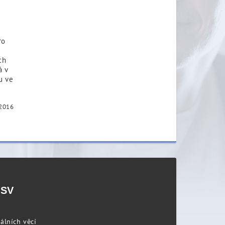
ro
ch
á v
u ve
 2016
PSV
álních věcí