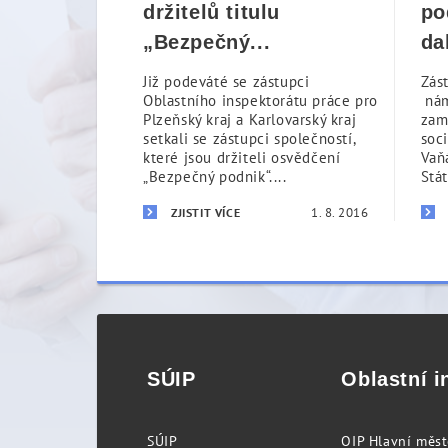
držitelů titulu
po
„Bezpečný...
da
Již podeváté se zástupci
Zás
Oblastního inspektorátu práce pro
nám
Plzeňský kraj a Karlovarský kraj
zam
setkali se zástupci společností,
soc
které jsou držiteli osvědčení
Vaň
„Bezpečný podnik“....
Stá
1. 8. 2016
ZJISTIT VÍCE
SÚIP
Oblastní i
SÚIP
OIP Hlavní měs