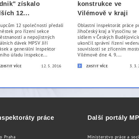
dnik" získalo
konstrukce ve
lších 12...
Vilémově v kraji
Vysočina
tupcům 12 společností předali
Oblastní inspektorát práce p
ěstek pro řízení sekce
Jihočeský kraj a Vysočinu se
ěstnanosti a nepojistných
sídlem v Českých Budějovicí
iálních dávek MPSV Jiří
ukončil správní řízení veden
ásek a generální inspektor
souvislosti se zřícením most
tního úřadu inspekce...
Vilémově dne 4. 9....
12. 5. 2016
3. 3.
ZJISTIT VÍCE
ZJISTIT VÍCE
nspektoráty práce
Další portály M
to Praha
Ministerstvo práce a soci