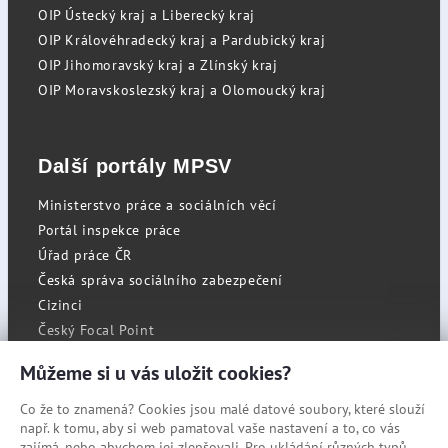
OIP Ústecký kraj a Liberecký kraj
OIP Královéhradecký kraj a Pardubický kraj
OIP Jihomoravský kraj a Zlínský kraj
OIP Moravskoslezský kraj a Olomoucký kraj
Další portály MPSV
Ministerstvo práce a sociálních věcí
Portál inspekce práce
Úřad práce ČR
Česká správa sociálního zabezpečení
Cizinci
Český Focal Point
Můžeme si u vás uložit cookies?
Co že to znamená? Cookies jsou malé datové soubory, které slouží
RSS
např. k tomu, aby si web pamatoval vaše nastavení a to, co vás
Cookies
zajímá, nebo abychom jej zlepšovali. Pro ukládání různých typů