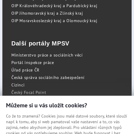
OIP Královéhradecký kraj a Pardubický kraj
OIP Jihomoravský kraj a Zlínský kraj
OIP Moravskoslezský kraj a Olomoucký kraj
Další portály MPSV
Ministerstvo práce a sociálních věcí
Portál inspekce práce
Úřad práce ČR
Česká správa sociálního zabezpečení
Cizinci
Český Focal Point
Můžeme si u vás uložit cookies?
Co že to znamená? Cookies jsou malé datové soubory, které slouží
RSS
např. k tomu, aby si web pamatoval vaše nastavení a to, co vás
Cookies
zajímá, nebo abychom jej zlepšovali. Pro ukládání různých typů
cookies od vás potřebujeme souhlas. Web bude fungovat i bez