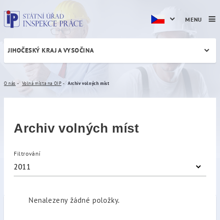
MENU
JIHOČESKÝ KRAJ A VYSOČINA
Archiv volných míst
O nás
Volná místa na OIP
Archiv volných míst
Archiv volných míst
Filtrování
2011
Nenalezeny žádné položky.