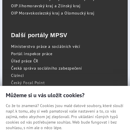
OIP Jihomoravský kraj a Zlínský kraj
OIP Moravskoslezský kraj a Olomoucký kraj
Další portály MPSV
Ministerstvo práce a sociálních věcí
Portál inspekce práce
Úřad práce ČR
Česká správa sociálního zabezpečení
Cizinci
Český Focal Point
Můžeme si u vás uložit cookies?
Co že to znamená? Cookies jsou malé datové soubory, které slouží
RSS
např. k tomu, aby si web pamatoval vaše nastavení a to, co vás
Cookies
zajímá, nebo abychom jej zlepšovali. Pro ukládání různých typů
cookies od vás potřebujeme souhlas. Web bude fungovat i bez
Prohlášení o přístupnosti
souhlasu, s ním ale o něco lépe.