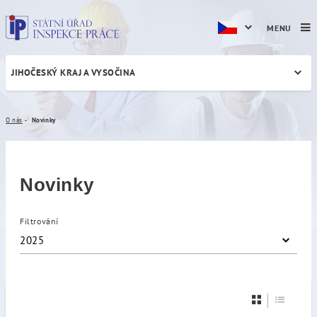
MENU
JIHOČESKÝ KRAJ A VYSOČINA
Novinky
O nás
Novinky
Novinky
Filtrování
2025