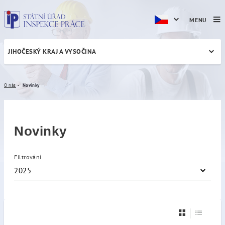
MENU
JIHOČESKÝ KRAJ A VYSOČINA
Novinky
O nás
Novinky
Novinky
Filtrování
2025