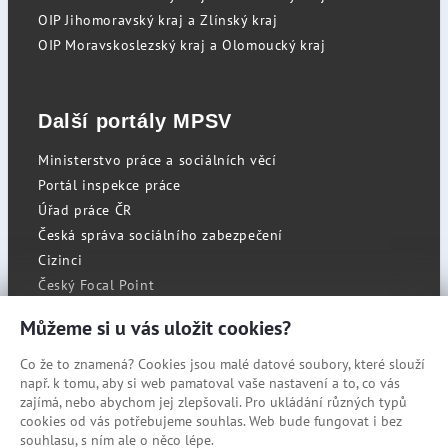
OIP Jihomoravský kraj a Zlínský kraj
OIP Moravskoslezský kraj a Olomoucký kraj
Další portály MPSV
Ministerstvo práce a sociálních věcí
Portál inspekce práce
Úřad práce ČR
Česká správa sociálního zabezpečení
Cizinci
Český Focal Point
Můžeme si u vás uložit cookies?
Co že to znamená? Cookies jsou malé datové soubory, které slouží
RSS
např. k tomu, aby si web pamatoval vaše nastavení a to, co vás
Cookies
zajímá, nebo abychom jej zlepšovali. Pro ukládání různých typů
cookies od vás potřebujeme souhlas. Web bude fungovat i bez
Prohlášení o přístupnosti
souhlasu, s ním ale o něco lépe.