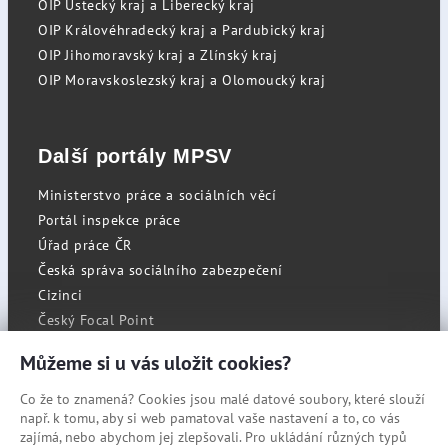
OIP Ústecký kraj a Liberecký kraj
OIP Královéhradecký kraj a Pardubický kraj
OIP Jihomoravský kraj a Zlínský kraj
OIP Moravskoslezský kraj a Olomoucký kraj
Další portály MPSV
Ministerstvo práce a sociálních věcí
Portál inspekce práce
Úřad práce ČR
Česká správa sociálního zabezpečení
Cizinci
Český Focal Point
Můžeme si u vás uložit cookies?
Co že to znamená? Cookies jsou malé datové soubory, které slouží
RSS
např. k tomu, aby si web pamatoval vaše nastavení a to, co vás
Cookies
zajímá, nebo abychom jej zlepšovali. Pro ukládání různých typů