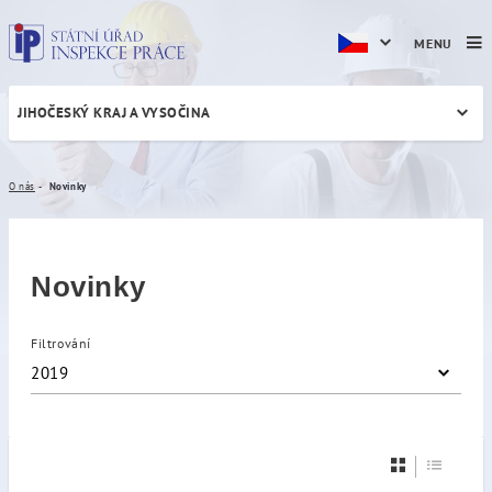
MENU
JIHOČESKÝ KRAJ A VYSOČINA
Novinky
O nás
Novinky
Novinky
Filtrování
2019