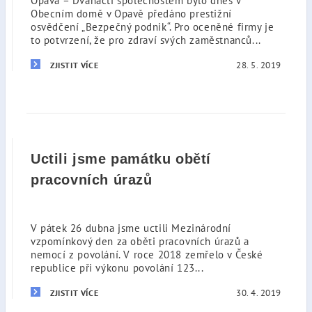
Opava – Dvanácti společnostem bylo dnes v
Obecním domě v Opavě předáno prestižní
osvědčení „Bezpečný podnik“. Pro oceněné firmy je
to potvrzení, že pro zdraví svých zaměstnanců...
28. 5. 2019
ZJISTIT VÍCE
Uctili jsme památku obětí
pracovních úrazů
V pátek 26 dubna jsme uctili Mezinárodní
vzpomínkový den za oběti pracovních úrazů a
nemocí z povolání. V roce 2018 zemřelo v České
republice při výkonu povolání 123...
30. 4. 2019
ZJISTIT VÍCE