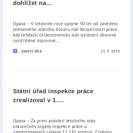
dohlížet na...
Opava – V letošním roce uplyne 50 let od zavedení
jednotného státního dozoru nad bezpečností práce,
kdy tehdejší československý stát sjednotil oborově
roztříštěné dozorové...
25. 9. 2019
ZJISTIT VÍCE
Státní úřad inspekce práce
zrealizoval v 1....
Opava – Za první pololetí letošního roku
uskutečnily orgány inspekce práce u
zaměstnavatelů celkem 12 181 kontrol. Z tohoto