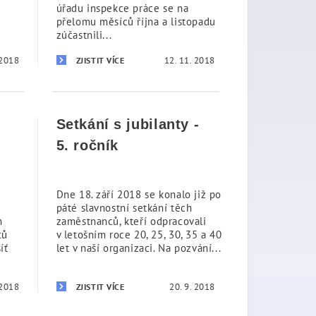
úřadu inspekce práce se na
přelomu měsíců října a listopadu
zúčastnili...
 2018
12. 11. 2018
ZJISTIT VÍCE
Setkání s jubilanty -
5. ročník
Dne 18. září 2018 se konalo již po
páté slavnostní setkání těch
h
zaměstnanců, kteří odpracovali
ců
v letošním roce 20, 25, 30, 35 a 40
íť
let v naší organizaci. Na pozvání...
 2018
20. 9. 2018
ZJISTIT VÍCE