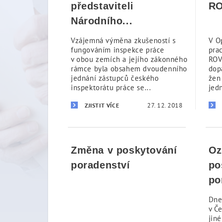
představiteli
RO
Národního...
Vzájemná výměna zkušeností s
V O
fungováním inspekce práce
pra
v obou zemích a jejího zákonného
ROV
rámce byla obsahem dvoudenního
dop
jednání zástupců českého
žen
inspektorátu práce se...
jedn
27. 12. 2018
ZJISTIT VÍCE
Změna v poskytování
Oz
poradenství
po
po
Dne
v Č
jin