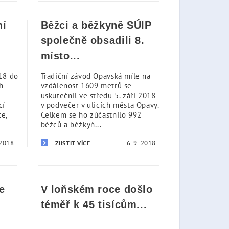
ní
Běžci a běžkyně SÚIP
společně obsadili 8.
místo...
018 do
Tradiční závod Opavská míle na
h
vzdálenost 1609 metrů se
uskutečnil ve středu 5. září 2018
cí
v podvečer v ulicích města Opavy.
e,
Celkem se ho zúčastnilo 992
běžců a běžkyň...
 2018
6. 9. 2018
ZJISTIT VÍCE
e
V loňském roce došlo
téměř k 45 tisícům...