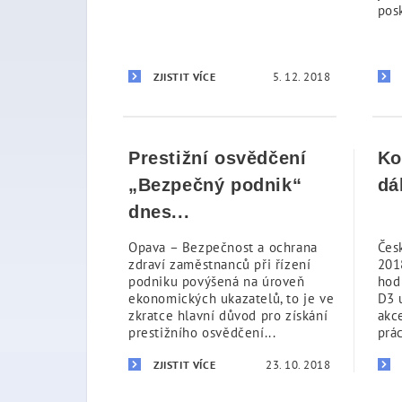
pos
5. 12. 2018
ZJISTIT VÍCE
Prestižní osvědčení
Ko
„Bezpečný podnik“
dá
dnes...
Opava – Bezpečnost a ochrana
Čes
zdraví zaměstnanců při řízení
201
podniku povýšená na úroveň
hod
ekonomických ukazatelů, to je ve
D3 
zkratce hlavní důvod pro získání
akc
prestižního osvědčení...
prác
23. 10. 2018
ZJISTIT VÍCE