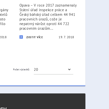
Opava – V roce 2017 zaznamenaly
rgány
Státní úřad inspekce práce a
atelů
Český báňský úřad celkem 44 941
hoto
pracovních úrazů, cože je
řilo
nepatrný nárůst oproti 44 722
pracovním úrazům...
 2018
19. 7. 2018
ZJISTIT VÍCE
Počet výsledků: