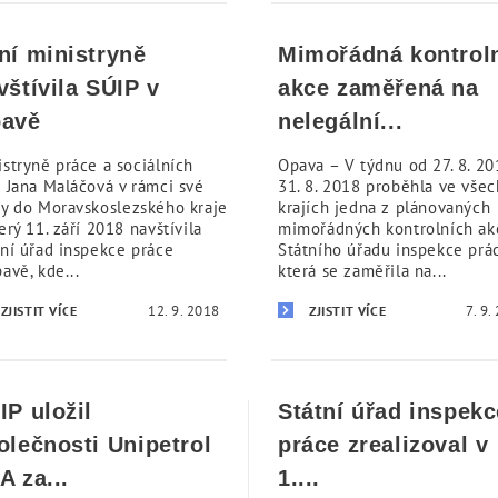
ní ministryně
Mimořádná kontrol
vštívila SÚIP v
akce zaměřená na
avě
nelegální...
istryně práce a sociálních
Opava – V týdnu od 27. 8. 2
í Jana Maláčová v rámci své
31. 8. 2018 proběhla ve všec
ty do Moravskoslezského kraje
krajích jedna z plánovaných
erý 11. září 2018 navštívila
mimořádných kontrolních ak
tní úřad inspekce práce
Státního úřadu inspekce prác
avě, kde...
která se zaměřila na...
12. 9. 2018
7. 9.
ZJISTIT VÍCE
ZJISTIT VÍCE
IP uložil
Státní úřad inspekc
olečnosti Unipetrol
práce zrealizoval v
A za...
1....