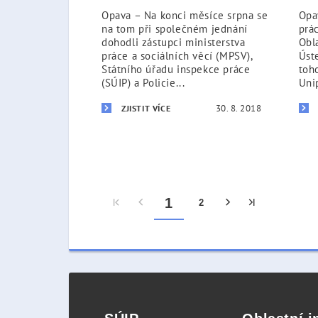
Opava – Na konci měsíce srpna se
Opa
na tom při společném jednání
prá
dohodli zástupci ministerstva
Obl
práce a sociálních věcí (MPSV),
Úst
Státního úřadu inspekce práce
toh
(SÚIP) a Policie...
Unip
30. 8. 2018
ZJISTIT VÍCE
1
2