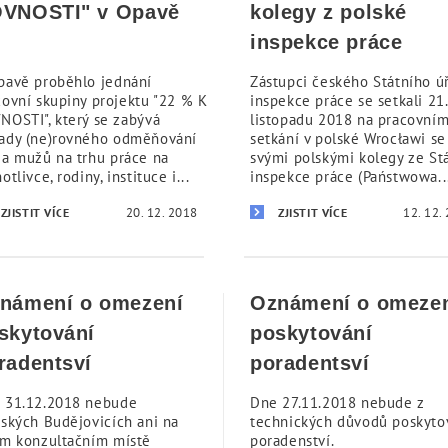
VNOSTI" v Opavě
kolegy z polské
inspekce práce
pavě proběhlo jednání
Zástupci českého Státního ú
covní skupiny projektu "22 % K
inspekce práce se setkali 21.
NOSTI", který se zabývá
listopadu 2018 na pracovní
ady (ne)rovného odměňování
setkání v polské Wrocławi se
 a mužů na trhu práce na
svými polskými kolegy ze St
otlivce, rodiny, instituce i...
inspekce práce (Państwowa..
20. 12. 2018
12. 12.
ZJISTIT VÍCE
ZJISTIT VÍCE
námení o omezení
Oznámení o omeze
skytování
poskytování
radentsví
poradentsví
 31.12.2018 nebude
Dne 27.11.2018 nebude z
eských Budějovicích ani na
technických důvodů poskyto
ém konzultačním místě
poradenství.