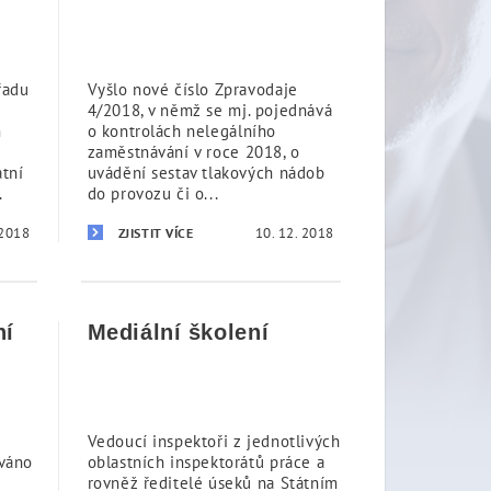
řadu
Vyšlo nové číslo Zpravodaje
4/2018, v němž se mj. pojednává
m
o kontrolách nelegálního
zaměstnávání v roce 2018, o
átní
uvádění sestav tlakových nádob
.
do provozu či o...
 2018
10. 12. 2018
ZJISTIT VÍCE
ní
Mediální školení
Vedoucí inspektoři z jednotlivých
váno
oblastních inspektorátů práce a
rovněž ředitelé úseků na Státním