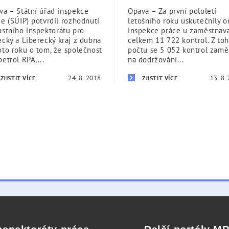
va – Státní úřad inspekce
Opava – Za první pololetí
ce (SÚIP) potvrdil rozhodnutí
letošního roku uskutečnily o
astního inspektorátu pro
inspekce práce u zaměstnav
ecký a Liberecký kraj z dubna
celkem 11 722 kontrol. Z to
oto roku o tom, že společnost
počtu se 5 052 kontrol zamě
etrol RPA,...
na dodržování...
24. 8. 2018
13. 8.
ZJISTIT VÍCE
ZJISTIT VÍCE