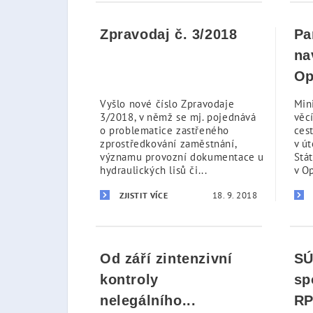
Zpravodaj č. 3/2018
Pa
na
Op
Vyšlo nové číslo Zpravodaje
Min
3/2018, v němž se mj. pojednává
věc
o problematice zastřeného
ces
zprostředkování zaměstnání,
v út
významu provozní dokumentace u
Stá
hydraulických lisů či...
v Op
18. 9. 2018
ZJISTIT VÍCE
Od září zintenzivní
SÚ
kontroly
sp
nelegálního...
RP