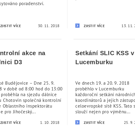
kytováno poradenství.
30. 11. 2018
13. 11.
ZJISTIT VÍCE
ZJISTIT VÍCE
ntrolní akce na
Setkání SLIC KSS v
lnici D3
Lucemburku
ké Budějovice – Dne 25. 9.
Ve dnech 19. a 20. 9. 2018
8 v době od 8:00 hod do 13:00
proběhlo v Lucemburku
 proběhla na sjezdu dálnice
každoroční setkání národníc
u Chotovin společná kontrolní
koordinátorů a jejich zástup
e Oblastního inspektorátu
celoevropské sítě KSS. Tato s
e pro Jihočeský...
slouží nejen pro výměnu...
1. 10. 2018
25. 9.
ZJISTIT VÍCE
ZJISTIT VÍCE