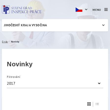
MENU
JIHOČESKÝ KRAJ A VYSOČINA
Novinky
O nás
Novinky
Novinky
Filtrování
2017