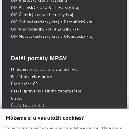
OIP Jihočeský kraj a Vysočinu
OIP Plzeňský kraj a Karlovarský kraj
OIP Ústecký kraj a Liberecký kraj
OIP Královéhradecký kraj a Pardubický kraj
OIP Jihomoravský kraj a Zlínský kraj
OIP Moravskoslezský kraj a Olomoucký kraj
Další portály MPSV
Ministerstvo práce a sociálních věcí
Portál inspekce práce
Úřad práce ČR
Česká správa sociálního zabezpečení
Cizinci
Český Focal Point
Můžeme si u vás uložit cookies?
Co že to znamená? Cookies jsou malé datové soubory, které slouží