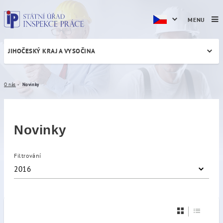
MENU
JIHOČESKÝ KRAJ A VYSOČINA
Novinky
O nás
Novinky
Novinky
Filtrování
2016