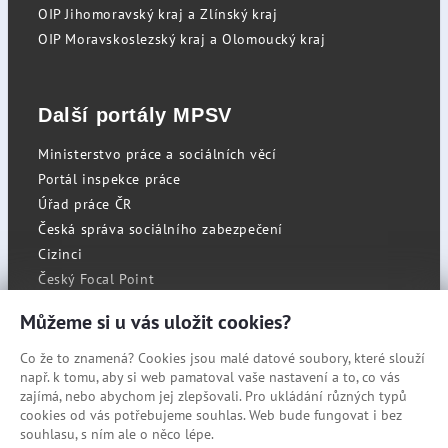
OIP Jihomoravský kraj a Zlínský kraj
OIP Moravskoslezský kraj a Olomoucký kraj
Další portály MPSV
Ministerstvo práce a sociálních věcí
Portál inspekce práce
Úřad práce ČR
Česká správa sociálního zabezpečení
Cizinci
Český Focal Point
Můžeme si u vás uložit cookies?
Co že to znamená? Cookies jsou malé datové soubory, které slouží
RSS
např. k tomu, aby si web pamatoval vaše nastavení a to, co vás
Cookies
zajímá, nebo abychom jej zlepšovali. Pro ukládání různých typů
cookies od vás potřebujeme souhlas. Web bude fungovat i bez
Prohlášení o přístupnosti
souhlasu, s ním ale o něco lépe.
Mapa stránek