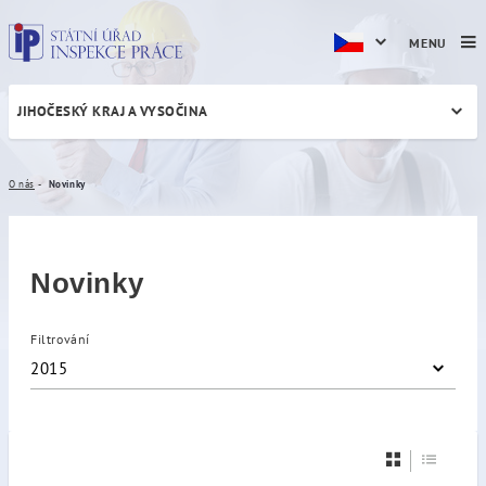
MENU
JIHOČESKÝ KRAJ A VYSOČINA
Novinky
O nás
Novinky
Novinky
Filtrování
2015