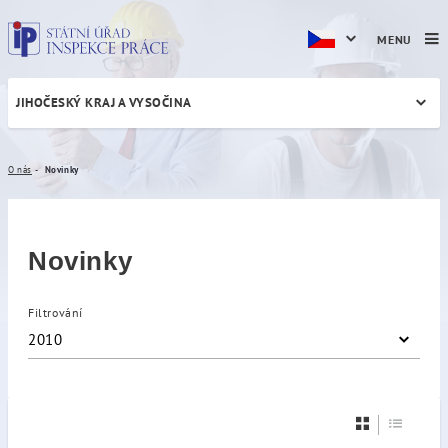
MENU
JIHOČESKÝ KRAJ A VYSOČINA
Novinky
O nás
Novinky
Novinky
Filtrování
2010