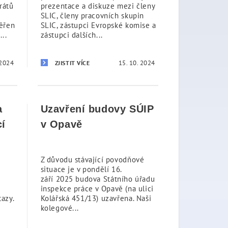
rátů
prezentace a diskuze mezi členy
SLIC, členy pracovních skupin
měřen
SLIC, zástupci Evropské komise a
..
zástupci dalších...
 2024
15. 10. 2024
ZJISTIT VÍCE
a
Uzavření budovy SÚIP
cí
v Opavě
Z důvodu stávající povodňové
situace je v pondělí 16.
září 2025 budova Státního úřadu
inspekce práce v Opavě (na ulici
azy.
Kolářská 451/13) uzavřena. Naši
kolegové...