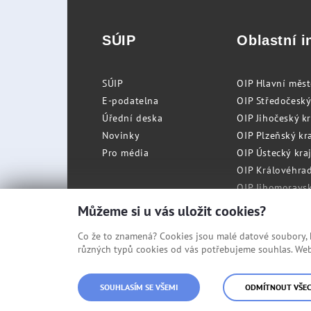
SÚIP
Oblastní i
SÚIP
OIP Hlavní měs
E-podatelna
OIP Středočeský
Úřední deska
OIP Jihočeský k
Novinky
OIP Plzeňský kra
Pro média
OIP Ústecký kraj
OIP Královéhrad
OIP Jihomoravský
OIP Moravskosle
Můžeme si u vás uložit cookies?
Co že to znamená? Cookies jsou malé datové soubory, kt
různých typů cookies od vás potřebujeme souhlas. Web 
© Státní úřad inspekce práce
SOUHLASÍM SE VŠEMI
ODMÍTNOUT VŠE