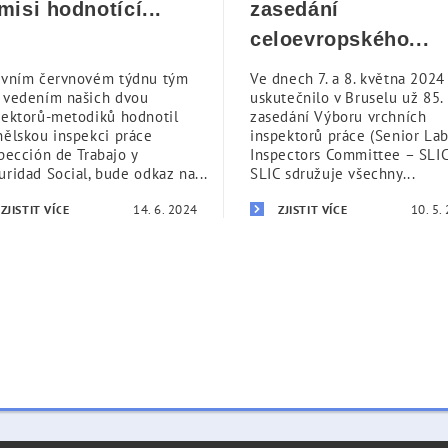
misi hodnotící...
zasedání
celoevropského...
rvním červnovém týdnu tým
Ve dnech 7. a 8. května 2024
 vedením našich dvou
uskutečnilo v Bruselu už 85.
pektorů-metodiků hodnotil
zasedání Výboru vrchních
nělskou inspekci práce
inspektorů práce (Senior La
spección de Trabajo y
Inspectors Committee – SLIC
uridad Social, bude odkaz na...
SLIC sdružuje všechny...
14. 6. 2024
10. 5.
ZJISTIT VÍCE
ZJISTIT VÍCE