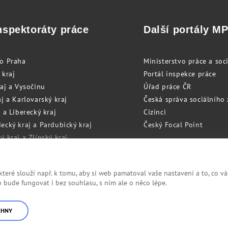
nspektoráty práce
Další portály M
to Praha
Ministerstvo práce a soci
 kraj
Portál inspekce práce
raj a Vysočinu
Úřad práce ČR
j a Karlovarský kraj
Česká správa sociálního
 a Liberecký kraj
Cizinci
ecký kraj a Pardubický kraj
Český Focal Point
 kraj a Zlínský kraj
zský kraj a Olomoucký kraj
eré slouží např. k tomu, aby si web pamatoval vaše nastavení a to, co vá
bude fungovat i bez souhlasu, s ním ale o něco lépe.
Cookies
RSS
CHNY