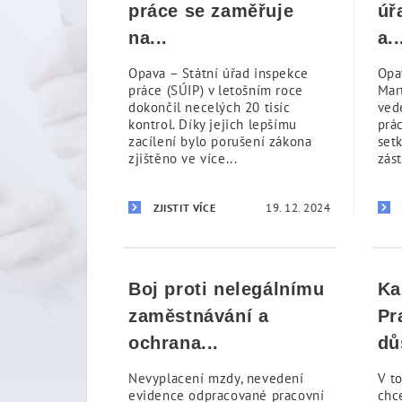
práce se zaměřuje
úř
na...
a..
Opava – Státní úřad inspekce
Opa
práce (SÚIP) v letošním roce
Mar
dokončil necelých 20 tisíc
ved
kontrol. Díky jejich lepšímu
prá
zacílení bylo porušení zákona
set
zjištěno ve více...
zást
19. 12. 2024
ZJISTIT VÍCE
Boj proti nelegálnímu
Ka
zaměstnávání a
Pr
ochrana...
dů
Nevyplacení mzdy, nevedení
V t
evidence odpracované pracovní
chc