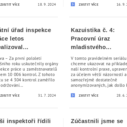
18. 9. 2024
16. 9.
ZJISTIT VÍCE
ZJISTIT VÍCE
átní úřad inspekce
Kazuistika č. 4:
áce letos
Pracovní úraz
ealizoval...
mladistvého...
va – Za první pololetí
V tomto pravidelném seriál
ošního roku uskutečnily orgány
chceme ukazovat na příklad
pekce práce u zaměstnavatelů
naší kontrolní praxe, uprave
kem 10 006 kontrol. Z tohoto
za účelem větší názornosti a
tu se 4 304 kontrol zaměřilo
samozřejmě dostatečně
održování...
anonymizovaných, jak došlo k
31. 7. 2024
28. 6.
ZJISTIT VÍCE
ZJISTIT VÍCE
ši inspektoři řídili
Zúčastnili jsme se