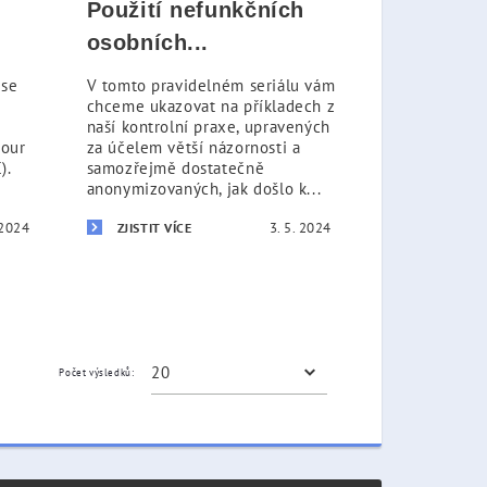
Použití nefunkčních
osobních...
 se
V tomto pravidelném seriálu vám
chceme ukazovat na příkladech z
naší kontrolní praxe, upravených
bour
za účelem větší názornosti a
).
samozřejmě dostatečně
anonymizovaných, jak došlo k...
 2024
3. 5. 2024
ZJISTIT VÍCE
Počet výsledků: