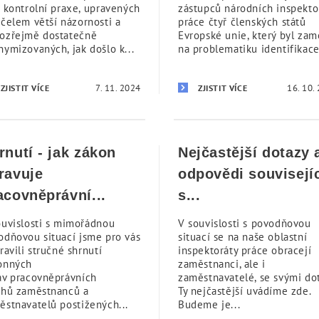
í kontrolní praxe, upravených
zástupců národních inspekto
účelem větší názornosti a
práce čtyř členských států
ozřejmě dostatečně
Evropské unie, který byl za
nymizovaných, jak došlo k...
na problematiku identifikace.
7. 11. 2024
16. 10.
ZJISTIT VÍCE
ZJISTIT VÍCE
rnutí - jak zákon
Nejčastější dotazy 
ravuje
odpovědi souvisejí
acovněprávní...
s...
ouvislosti s mimořádnou
V souvislosti s povodňovou
odňovou situací jsme pro vás
situací se na naše oblastní
ravili stručné shrnutí
inspektoráty práce obracejí
onných
zaměstnanci, ale i
av pracovněprávních
zaměstnavatelé, se svými dot
ahů zaměstnanců a
Ty nejčastější uvádíme zde.
ěstnavatelů postižených...
Budeme je...