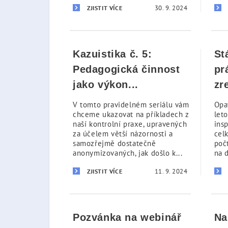
30. 9. 2024
ZJISTIT VÍCE
Kazuistika č. 5:
St
Pedagogická činnost
pr
jako výkon...
zr
V tomto pravidelném seriálu vám
Opa
chceme ukazovat na příkladech z
let
naší kontrolní praxe, upravených
ins
za účelem větší názornosti a
cel
samozřejmě dostatečně
poč
anonymizovaných, jak došlo k...
na d
11. 9. 2024
ZJISTIT VÍCE
Pozvánka na webinář
Na