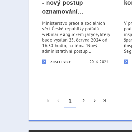
- nový postup
ko
oznamování...
Ministerstvo práce a sociálních
V p
věcí České republiky pořádá
pod
webinář v anglickém jazyce, který
ins
bude vysílán 25. června 2024 od
špa
16:30 hodin, na téma "Nový
(In
administrativní postup...
Seg
20. 6. 2024
ZJISTIT VÍCE
1
2