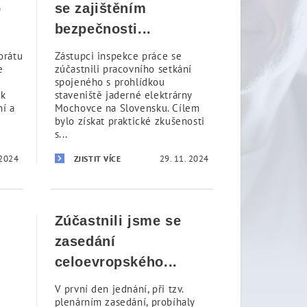
o
se zajištěním
bezpečnosti...
orátu
Zástupci inspekce práce se
e
zúčastnili pracovního setkání
spojeného s prohlídkou
 k
staveniště jaderné elektrárny
ní a
Mochovce na Slovensku. Cílem
bylo získat praktické zkušenosti
s...
 2024
29. 11. 2024
ZJISTIT VÍCE
Zúčastnili jsme se
zasedání
celoevropského...
é
V první den jednání, při tzv.
plenárním zasedání, probíhaly