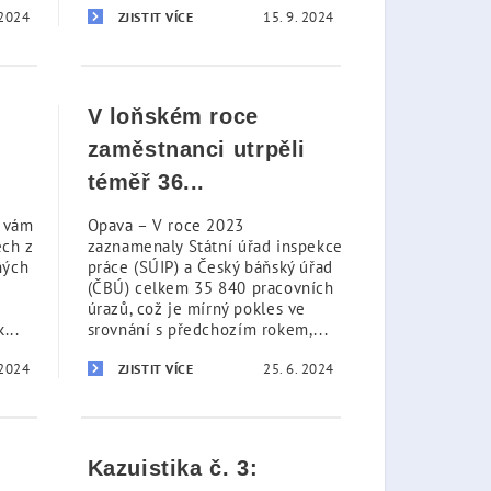
 2024
15. 9. 2024
ZJISTIT VÍCE
V loňském roce
zaměstnanci utrpěli
téměř 36...
u vám
Opava – V roce 2023
ech z
zaznamenaly Státní úřad inspekce
ných
práce (SÚIP) a Český báňský úřad
(ČBÚ) celkem 35 840 pracovních
úrazů, což je mírný pokles ve
...
srovnání s předchozím rokem,...
 2024
25. 6. 2024
ZJISTIT VÍCE
Kazuistika č. 3: