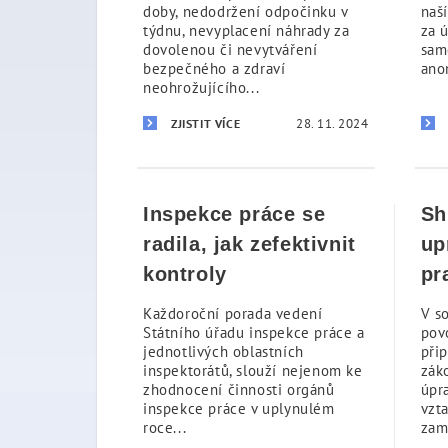
doby, nedodržení odpočinku v
naš
týdnu, nevyplacení náhrady za
za 
dovolenou či nevytváření
sam
bezpečného a zdraví
ano
neohrožujícího...
28. 11. 2024
ZJISTIT VÍCE
Inspekce práce se
Sh
radila, jak zefektivnit
up
kontroly
pr
Každoroční porada vedení
V s
Státního úřadu inspekce práce a
pov
jednotlivých oblastních
přip
inspektorátů, slouží nejenom ke
zák
zhodnocení činnosti orgánů
úpr
inspekce práce v uplynulém
vzt
roce...
zam