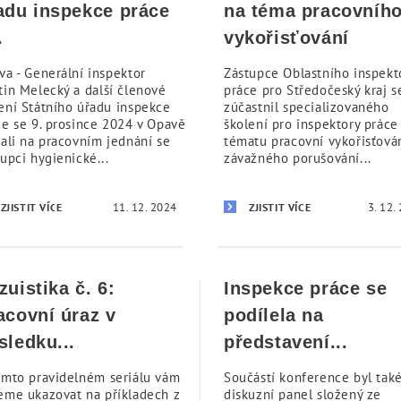
adu inspekce práce
na téma pracovníh
.
vykořisťování
va - Generální inspektor
Zástupce Oblastního inspekt
tin Melecký a další členové
práce pro Středočeský kraj s
ení Státního úřadu inspekce
zúčastnil specializovaného
ce se 9. prosince 2024 v Opavě
školení pro inspektory práce
kali na pracovním jednání se
tématu pracovní vykořisťová
upci hygienické...
závažného porušování...
11. 12. 2024
3. 12.
ZJISTIT VÍCE
ZJISTIT VÍCE
zuistika č. 6:
Inspekce práce se
acovní úraz v
podílela na
sledku...
představení...
omto pravidelném seriálu vám
Součástí konference byl tak
eme ukazovat na příkladech z
diskuzní panel složený ze