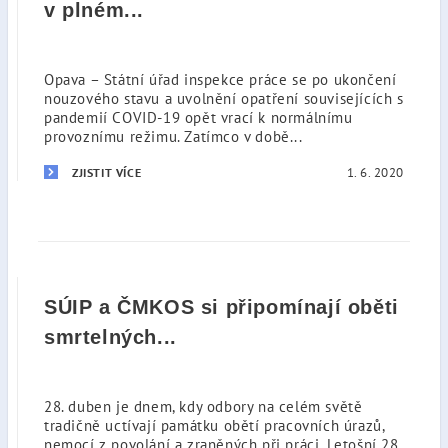
v plném...
Opava – Státní úřad inspekce práce se po ukončení
nouzového stavu a uvolnění opatření souvisejících s
pandemií COVID-19 opět vrací k normálnímu
provoznímu režimu. Zatímco v době...
1. 6. 2020
ZJISTIT VÍCE
SÚIP a ČMKOS si připomínají oběti
smrtelných...
28. duben je dnem, kdy odbory na celém světě
tradičně uctívají památku obětí pracovních úrazů,
nemocí z povolání a zraněných při práci. Letošní 28.