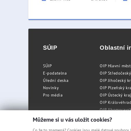
SÚIP
Oblastní i
SÚIP
OIP Hlavní měs
E-podatelna
OIP Středočeský
Úřední deska
OIP Jihočeský k
Novinky
OIP Plzeňský kra
Pro média
OIP Ústecký kraj
OIP Královéhrad
OIP Jihomoravský
OIP Moravskosle
Můžeme si u vás uložit cookies?
Co že to znamená? Cookies jsou malé datové soubory, kt