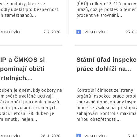
y se podniky, které se
(ČBÚ) celkem 42 416 pracov
hodly udělat pro bezpečnost
úrazů, což je pokles o téměř
ch zaměstnanců...
procent ve srovnání...
2. 7. 2020
23. 6.
ZJISTIT VÍCE
ZJISTIT VÍCE
IP a ČMKOS si
Státní úřad inspekc
ipomínají oběti
práce dohlíží na...
rtelných...
 duben je dnem, kdy odbory na
Kontrolní činnost ze strany
ém světě tradičně uctívají
orgánů inspekce práce probíh
átku obětí pracovních úrazů,
současné době, orgány insp
ocí z povolání a zraněných
práce se však snaží přistupo
práci. Letošní 28. duben je
zahajování kontrol s maximá
m smutku nejen...
mírou obezřetnosti...
28. 4. 2020
3. 4.
ZJISTIT VÍCE
ZJISTIT VÍCE