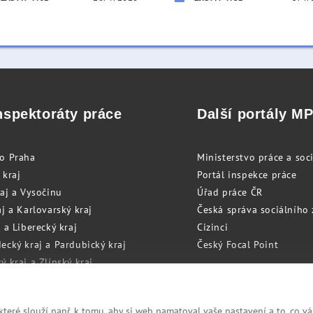
nspektoráty práce
Další portály M
to Praha
Ministerstvo práce a soci
 kraj
Portál inspekce práce
raj a Vysočinu
Úřad práce ČR
j a Karlovarský kraj
Česká správa sociálního
 a Liberecký kraj
Cizinci
ecký kraj a Pardubický kraj
Český Focal Point
 kraj a Zlínský kraj
zský kraj a Olomoucký kraj
eré slouží např. k tomu, aby si web pamatoval vaše nastavení a to, co vá