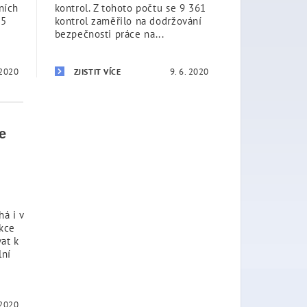
ních
kontrol. Z tohoto počtu se 9 361
 5
kontrol zaměřilo na dodržování
bezpečnosti práce na...
 2020
9. 6. 2020
ZJISTIT VÍCE
e
á i v
ekce
vat k
lní
 2020