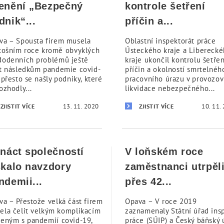
enění „Bezpečný
kontrole šetření
dnik“...
příčin a...
va – Spousta firem musela
Oblastní inspektorát práce
etošním roce kromě obvyklých
Ústeckého kraje a Libereck
dodenních problémů ještě
kraje ukončil kontrolu šetřen
it následkům pandemie covid-
příčin a okolností smrtelnéh
přesto se našly podniky, které
pracovního úrazu v provozo
ozhodly...
likvidace nebezpečného...
13. 11. 2020
10. 11.
ZJISTIT VÍCE
ZJISTIT VÍCE
ináct společností
V loňském roce
skalo navzdory
zaměstnanci utrpěl
ndemii...
přes 42...
va – Přestože velká část firem
Opava – V roce 2019
ela čelit velkým komplikacím
zaznamenaly Státní úřad ins
jeným s pandemií covid-19,
práce (SÚIP) a Český báňský 