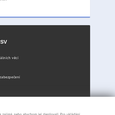
PSV
álních věcí
 zabezpečení
s zajímá, nebo abychom jej zlepšovali. Pro ukládání