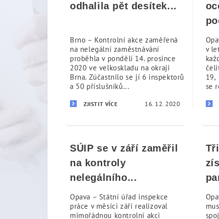
odhalila pět desítek...
oc
po
Brno – Kontrolní akce zaměřená
Opa
na nelegální zaměstnávání
v l
proběhla v pondělí 14. prosince
kaž
2020 ve velkoskladu na okraji
čel
Brna. Zúčastnilo se jí 6 inspektorů
19, 
a 50 příslušníků...
se r
16. 12. 2020
ZJISTIT VÍCE
SÚIP se v září zaměřil
Tř
na kontroly
zí
nelegálního...
pa
Opava – Státní úřad inspekce
Opa
práce v měsíci září realizoval
mus
mimořádnou kontrolní akci
spo