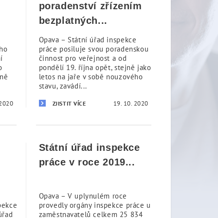
poradenství zřízením
bezplatných...
Opava – Státní úřad inspekce
ého
práce posiluje svou poradenskou
í
činnost pro veřejnost a od
o
pondělí 19. října opět, stejně jako
vně
letos na jaře v sobě nouzového
stavu, zavádí...
 2020
19. 10. 2020
ZJISTIT VÍCE
Státní úřad inspekce
i
práce v roce 2019...
Opava – V uplynulém roce
pekce
provedly orgány inspekce práce u
úřad
zaměstnavatelů celkem 25 834