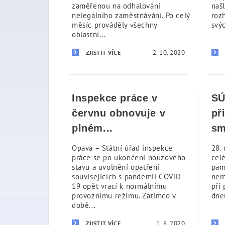
zaměřenou na odhalování
našl
nelegálního zaměstnávání. Po celý
roz
měsíc prováděly všechny
svý
oblastní...
2. 10. 2020
ZJISTIT VÍCE
Inspekce práce v
SÚ
červnu obnovuje v
př
plném...
sm
Opava – Státní úřad inspekce
28.
práce se po ukončení nouzového
cel
stavu a uvolnění opatření
pam
souvisejících s pandemií COVID-
nem
19 opět vrací k normálnímu
při 
provoznímu režimu. Zatímco v
dne
době...
1. 6. 2020
ZJISTIT VÍCE