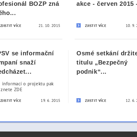
ofesionál BOZP zná
akce - červen 2015 -
ého...
21. 10. 2015
10. 9.
ZJISTIT VÍCE
ZJISTIT VÍCE
SV se informační
Osmé setkání držit
mpaní snaží
titulu „Bezpečný
edcházet...
podnik“...
e informací o projektu pak
eznete ZDE
19. 6. 2015
12. 6.
ZJISTIT VÍCE
ZJISTIT VÍCE