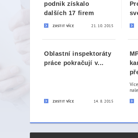
podnik získalo
Pr
dalších 17 firem
sv
21. 10. 2015
ZJISTIT VÍCE
Oblastní inspektoráty
MP
práce pokračují v...
ka
př
Víc
nal
14. 8. 2015
ZJISTIT VÍCE