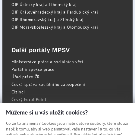
OIP Ústecký kraj a Liberecký kraj
OIP Královéhradecký kraj a Pardubický kraj
OIP Jihomoravský kraj a Zlínský kraj
OIP Moravskoslezský kraj a Olomoucký kraj
Další portály MPSV
Ministerstvo práce a sociálních věcí
Portál inspekce práce
Úřad práce ČR
Česká správa sociálního zabezpečení
Cizinci
Český Focal Point
Můžeme si u vás uložit cookies?
Co že to znamená? Cookies jsou malé datové soubory, které slouží
RSS
např. k tomu, aby si web pamatoval vaše nastavení a to, co vás
Cookies
zajímá, nebo abychom jej zlepšovali. Pro ukládání různých typů