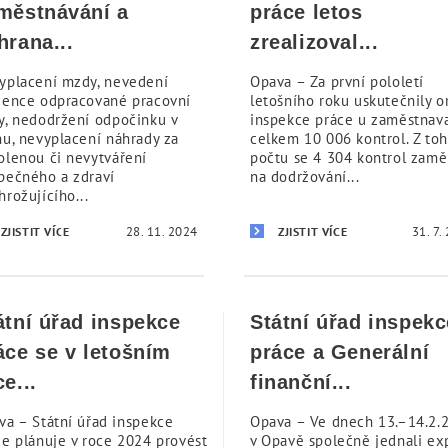
městnávání a
práce letos
hrana...
zrealizoval...
yplacení mzdy, nevedení
Opava – Za první pololetí
dence odpracované pracovní
letošního roku uskutečnily o
y, nedodržení odpočinku v
inspekce práce u zaměstnav
nu, nevyplacení náhrady za
celkem 10 006 kontrol. Z to
olenou či nevytváření
počtu se 4 304 kontrol zamě
pečného a zdraví
na dodržování...
rožujícího...
28. 11. 2024
31. 7.
ZJISTIT VÍCE
ZJISTIT VÍCE
átní úřad inspekce
Státní úřad inspekc
áce se v letošním
práce a Generální
ce...
finanční...
va – Státní úřad inspekce
Opava – Ve dnech 13.–14.2.
ce plánuje v roce 2024 provést
v Opavě společně jednali ex