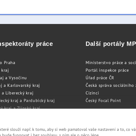
nspektoráty práce
Další portály M
to Praha
Ministerstvo práce a soci
 kraj
Portál inspekce práce
raj a Vysočinu
Úřad práce ČR
j a Karlovarský kraj
Česká správa sociálního
 a Liberecký kraj
Cizinci
ecký kraj a Pardubický kraj
Český Focal Point
 kraj a Zlínský kraj
zský kraj a Olomoucký kraj
eré slouží např. k tomu, aby si web pamatoval vaše nastavení a to, co vá
bude fungovat i bez souhlasu, s ním ale o něco lépe.