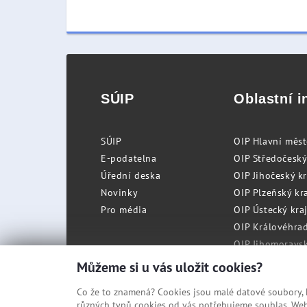
SÚIP
Oblastní i
SÚIP
OIP Hlavní měs
E-podatelna
OIP Středočeský
Úřední deska
OIP Jihočeský k
Novinky
OIP Plzeňský kra
Pro média
OIP Ústecký kraj
OIP Královéhrad
OIP Jihomoravský
OIP Moravskosle
Můžeme si u vás uložit cookies?
Co že to znamená? Cookies jsou malé datové soubory, kt
různých typů cookies od vás potřebujeme souhlas. Web 