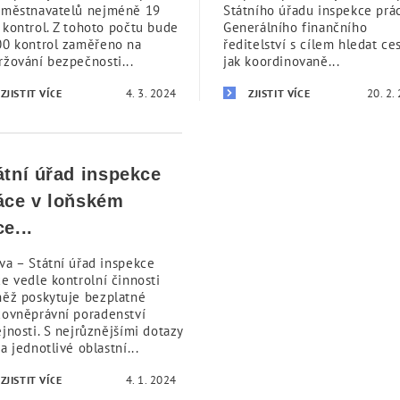
aměstnavatelů nejméně 19
Státního úřadu inspekce prá
 kontrol. Z tohoto počtu bude
Generálního finančního
00 kontrol zaměřeno na
ředitelství s cílem hledat ces
ržování bezpečnosti...
jak koordinovaně...
4. 3. 2024
20. 2.
ZJISTIT VÍCE
ZJISTIT VÍCE
átní úřad inspekce
áce v loňském
ce...
va – Státní úřad inspekce
ce vedle kontrolní činnosti
něž poskytuje bezplatné
covněprávní poradenství
jnosti. S nejrůznějšími dotazy
a jednotlivé oblastní...
4. 1. 2024
ZJISTIT VÍCE