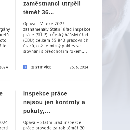
zaměstnanci utrpěli
téměř 36...
Opava – V roce 2023
rgány
zaznamenaly Státní úřad inspekce
atelů
práce (SÚIP) a Český báňský úřad
hoto
(ČBÚ) celkem 35 840 pracovních
řilo
úrazů, což je mírný pokles ve
srovnání s předchozím rokem,...
 2024
25. 6. 2024
ZJISTIT VÍCE
e
Inspekce práce
nejsou jen kontroly a
pokuty,...
2024
Opava – Státní úřad inspekce
perti
práce provede za rok téměř 20