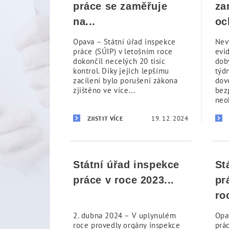
práce se zaměřuje
za
na...
oc
Opava – Státní úřad inspekce
Nev
práce (SÚIP) v letošním roce
evi
dokončil necelých 20 tisíc
dob
kontrol. Díky jejich lepšímu
týd
zacílení bylo porušení zákona
dov
zjištěno ve více...
bez
neoh
19. 12. 2024
ZJISTIT VÍCE
Státní úřad inspekce
St
práce v roce 2023...
pr
ro
2. dubna 2024 – V uplynulém
Opa
roce provedly orgány inspekce
prá