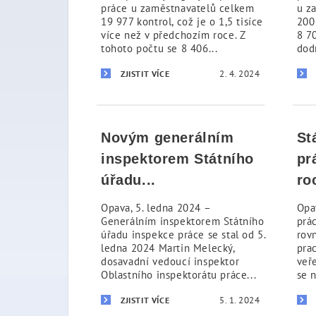
práce u zaměstnavatelů celkem
u z
19 977 kontrol, což je o 1,5 tisíce
200
více než v předchozím roce. Z
8 7
tohoto počtu se 8 406...
dod
2. 4. 2024
ZJISTIT VÍCE
Novým generálním
St
inspektorem Státního
pr
úřadu...
ro
Opava, 5. ledna 2024 –
Opa
Generálním inspektorem Státního
prá
úřadu inspekce práce se stal od 5.
rov
ledna 2024 Martin Melecký,
pra
dosavadní vedoucí inspektor
veře
Oblastního inspektorátu práce...
se n
5. 1. 2024
ZJISTIT VÍCE