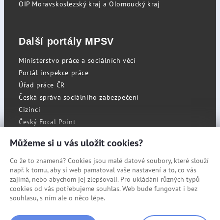
OIP Moravskoslezský kraj a Olomoucký kraj
Další portály MPSV
Ministerstvo práce a sociálních věcí
Portál inspekce práce
Úřad práce ČR
Česká správa sociálního zabezpečení
Cizinci
Český Focal Point
Můžeme si u vás uložit cookies?
Co že to znamená? Cookies jsou malé datové soubory, které slouží
RSS
např. k tomu, aby si web pamatoval vaše nastavení a to, co vás
Cookies
zajímá, nebo abychom jej zlepšovali. Pro ukládání různých typů
cookies od vás potřebujeme souhlas. Web bude fungovat i bez
Prohlášení o přístupnosti
souhlasu, s ním ale o něco lépe.
Mapa stránek