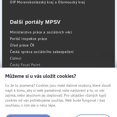
OIP Moravskoslezský kraj a Olomoucký kraj
Další portály MPSV
Ministerstvo práce a sociálních věcí
Portál inspekce práce
Úřad práce ČR
Česká správa sociálního zabezpečení
Cizinci
Český Focal Point
Můžeme si u vás uložit cookies?
Co že to znamená? Cookies jsou malé datové soubory, které slouží
RSS
např. k tomu, aby si web pamatoval vaše nastavení a to, co vás
Cookies
zajímá, nebo abychom jej zlepšovali. Pro ukládání různých typů
cookies od vás potřebujeme souhlas. Web bude fungovat i bez
Prohlášení o přístupnosti
souhlasu, s ním ale o něco lépe.
Mapa stránek