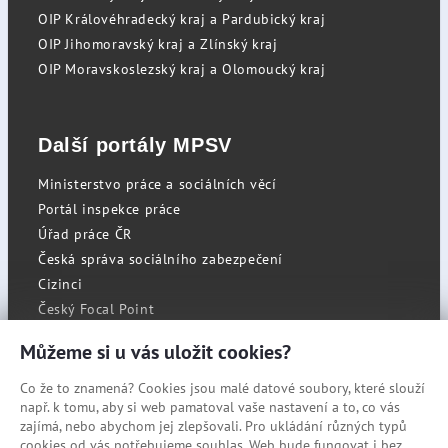
OIP Královéhradecký kraj a Pardubický kraj
OIP Jihomoravský kraj a Zlínský kraj
OIP Moravskoslezský kraj a Olomoucký kraj
Další portály MPSV
Ministerstvo práce a sociálních věcí
Portál inspekce práce
Úřad práce ČR
Česká správa sociálního zabezpečení
Cizinci
Český Focal Point
Můžeme si u vás uložit cookies?
Co že to znamená? Cookies jsou malé datové soubory, které slouží
RSS
např. k tomu, aby si web pamatoval vaše nastavení a to, co vás
Cookies
zajímá, nebo abychom jej zlepšovali. Pro ukládání různých typů
cookies od vás potřebujeme souhlas. Web bude fungovat i bez