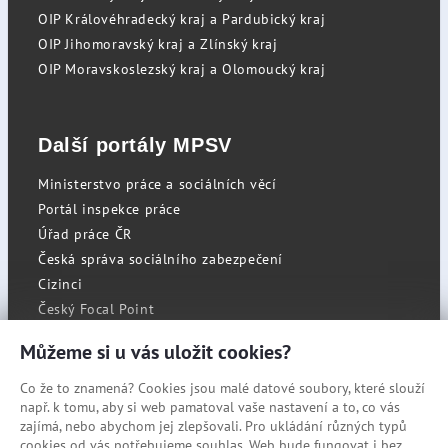
OIP Královéhradecký kraj a Pardubický kraj
OIP Jihomoravský kraj a Zlínský kraj
OIP Moravskoslezský kraj a Olomoucký kraj
Další portály MPSV
Ministerstvo práce a sociálních věcí
Portál inspekce práce
Úřad práce ČR
Česká správa sociálního zabezpečení
Cizinci
Český Focal Point
Můžeme si u vás uložit cookies?
Co že to znamená? Cookies jsou malé datové soubory, které slouží
RSS
např. k tomu, aby si web pamatoval vaše nastavení a to, co vás
Cookies
zajímá, nebo abychom jej zlepšovali. Pro ukládání různých typů
cookies od vás potřebujeme souhlas. Web bude fungovat i bez