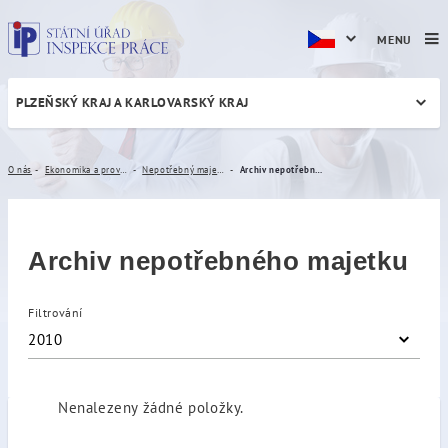
MENU
PLZEŇSKÝ KRAJ A KARLOVARSKÝ KRAJ
Archiv nepotřebného majet
O nás
Ekonomika a provoz
Nepotřebný majetek
Archiv nepotřebného majetku
Archiv nepotřebného majetku
Filtrování
2010
Nenalezeny žádné položky.