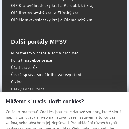
OIP Královéhradecký kraj a Pardubický kraj
OIP Jihomoravský kraj a Zlínský kraj
OIP Moravskoslezský kraj a Olomoucký kraj
Další portály MPSV
Ministerstvo práce a sociálních věcí
Portál inspekce práce
Úřad práce ČR
Česká správa sociálního zabezpečení
Cizinci
Český Focal Point
Můžeme si u vás uložit cookies?
Co že to znamená? Cookies jsou malé datové soubory, které slouží
RSS
např. k tomu, aby si web pamatoval vaše nastavení a to, co vás
Cookies
zajímá, nebo abychom jej zlepšovali. Pro ukládání různých typů
cookies od vás potřebujeme souhlas. Web bude fungovat i bez