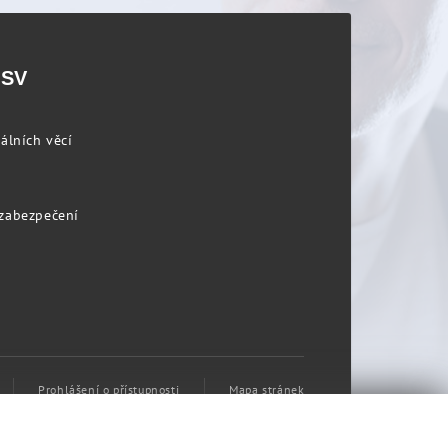
PSV
álních věcí
 zabezpečení
Prohlášení o přístupnosti
Mapa stránek