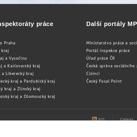
nspektoráty práce
Další portály M
to Praha
Ministerstvo práce a soci
 kraj
Portál inspekce práce
raj a Vysočinu
Úřad práce ČR
j a Karlovarský kraj
Česká správa sociálního
 a Liberecký kraj
Cizinci
ecký kraj a Pardubický kraj
Český Focal Point
 kraj a Zlínský kraj
zský kraj a Olomoucký kraj
Cookies
RSS