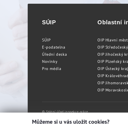
SÚIP
Oblastní i
SÚIP
OIP Hlavní měs
E-podatelna
OIP Středočeský
Úřední deska
OIP Jihočeský k
Novinky
OIP Plzeňský kra
Pro média
OIP Ústecký kraj
OIP Královéhrad
OIP Jihomoravský
OIP Moravskosle
© Státní úřad inspekce práce
Můžeme si u vás uložit cookies?