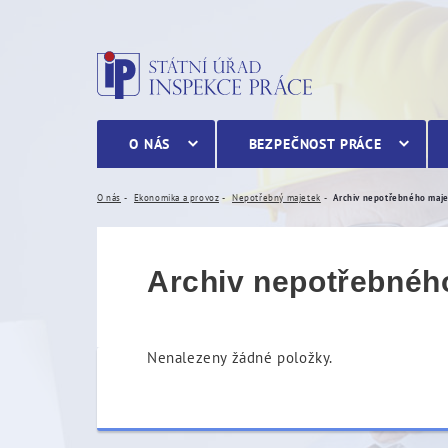
Archiv nepotřebného maj
O NÁS
BEZPEČNOST PRÁCE
O nás
Ekonomika a provoz
Nepotřebný majetek
Archiv nepotřebného maj
Archiv nepotřebnéh
Nenalezeny žádné položky.