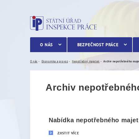
Archiv nepotřebného maj
O NÁS
BEZPEČNOST PRÁCE
O nás
Ekonomika a provoz
Nepotřebný majetek
Archiv nepotřebného maj
Archiv nepotřebnéh
Nabídka nepotřebného majetk
ZJISTIT VÍCE