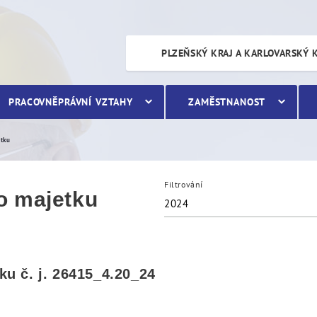
etku
PLZEŇSKÝ KRAJ A KARLOVARSKÝ 
PRACOVNĚPRÁVNÍ VZTAHY
ZAMĚSTNANOST
etku
Filtrování
o majetku
2024
u č. j. 26415_4.20_24