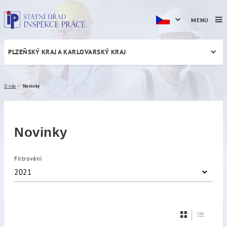
MENU
PLZEŇSKÝ KRAJ A KARLOVARSKÝ KRAJ
Novinky
O nás
Novinky
Novinky
Filtrování
2021