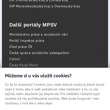
OIP Jihomoravský kraj a Zlínský kraj
OIP Moravskoslezský kraj a Olomoucký kraj
Další portály MPSV
Ministerstvo práce a sociálních věcí
Portál inspekce práce
Úřad práce ČR
Česká správa sociálního zabezpečení
Cizinci
Český Focal Point
Můžeme si u vás uložit cookies?
Co že to znamená? Cookies jsou malé datové soubory, které slouží
RSS
např. k tomu, aby si web pamatoval vaše nastavení a to, co vás
Cookies
zajímá, nebo abychom jej zlepšovali. Pro ukládání různých typů
cookies od vás potřebujeme souhlas. Web bude fungovat i bez
Prohlášení o přístupnosti
souhlasu, s ním ale o něco lépe.
Mapa stránek