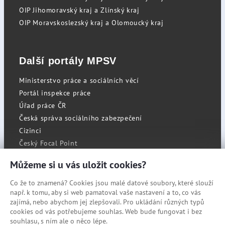
OIP Jihomoravský kraj a Zlínský kraj
OIP Moravskoslezský kraj a Olomoucký kraj
Další portály MPSV
Ministerstvo práce a sociálních věcí
Portál inspekce práce
Úřad práce ČR
Česká správa sociálního zabezpečení
Cizinci
Český Focal Point
Můžeme si u vás uložit cookies?
Co že to znamená? Cookies jsou malé datové soubory, které slouží
RSS
např. k tomu, aby si web pamatoval vaše nastavení a to, co vás
Cookies
zajímá, nebo abychom jej zlepšovali. Pro ukládání různých typů
cookies od vás potřebujeme souhlas. Web bude fungovat i bez
Prohlášení o přístupnosti
souhlasu, s ním ale o něco lépe.