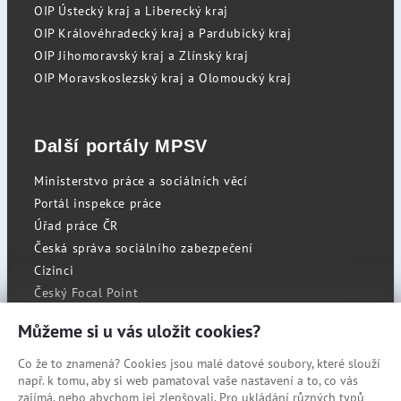
OIP Ústecký kraj a Liberecký kraj
OIP Královéhradecký kraj a Pardubický kraj
OIP Jihomoravský kraj a Zlínský kraj
OIP Moravskoslezský kraj a Olomoucký kraj
Další portály MPSV
Ministerstvo práce a sociálních věcí
Portál inspekce práce
Úřad práce ČR
Česká správa sociálního zabezpečení
Cizinci
Český Focal Point
Můžeme si u vás uložit cookies?
Co že to znamená? Cookies jsou malé datové soubory, které slouží
RSS
např. k tomu, aby si web pamatoval vaše nastavení a to, co vás
Cookies
zajímá, nebo abychom jej zlepšovali. Pro ukládání různých typů