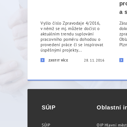
pr
a 
Vyšlo číslo Zpravodaje 4/2016,
Zás
v němž se mj. můžete dočíst o
dok
aktuálním trendu suplování
zpr
pracovního poměru dohodou o
Obl
provedení práce či se inspirovat
Plzn
úspěšnými projekty...
28. 11. 2016
ZJISTIT VÍCE
SÚIP
Oblastní i
SÚIP
OIP Hlavní měs