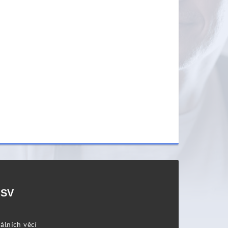
PSV
álních věcí