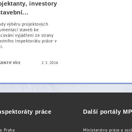
ojektanty, investory
stavební...
ady výběru projektových
umentací staveb ke
acování vyjádření ze strany
astního inspektorátu práce v
i.
2. 5. 2016
ZJISTIT VÍCE
nspektoráty práce
Další portály M
to Praha
Ministerstvo práce a soci