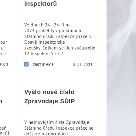
inspektorů
Ve dnech 24.–25. října
2023 proběhly v prostorách
Státního úřadu inspekce práce v
bour
Opavě inspektorské
).
zkoušky. Celkem se jich zúčastnilo
ce...
12 inspektorů ze 7...
 2023
3. 11. 2023
ZJISTIT VÍCE
k
Vyšlo nové číslo
h
Zpravodaje SÚIP
3
V nejnovějším čísle Zpravodaje
paň
Státního úřadu inspekce práce se
PEČÍ
dočtete o kontrolách