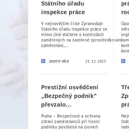
Státního úřadu
pr
inspekce práce
ro
V nejnovějším čísle Zpravodaje
Opa
Státního úřadu inspekce práce se
měs
mimo jiné dočtete o kontrolách
org
zaměřených na zastřené zprostředkování
zam
zaměstnání,...
kon
kon
21. 12. 2023
ZJISTIT VÍCE
Prestižní osvědčení
Tř
„Bezpečný podnik"
Zp
převzalo...
pr
Praha – Bezpečnost a ochrana
Nej
zdraví zaměstnanců při řízení
Stá
podniku povýšená na úroveň
nabí