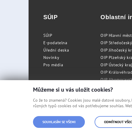
SÚIP
Oblastní i
SÚIP
OIP Hlavní měs
E-podatelna
OIP Středočeský
Úřední deska
OIP Jihočeský k
Novinky
OIP Plzeňský kra
Pro média
OIP Ústecký kraj
OIP Královéhrad
OIP Jihomoravský
OIP Moravskosle
Můžeme si u vás uložit cookies?
Co že to znamená? Cookies jsou malé datové soubory, kt
různých typů cookies od vás potřebujeme souhlas. Web 
© Státní úřad inspekce práce
SOUHLASÍM SE VŠEMI
ODMÍTNOUT VŠE