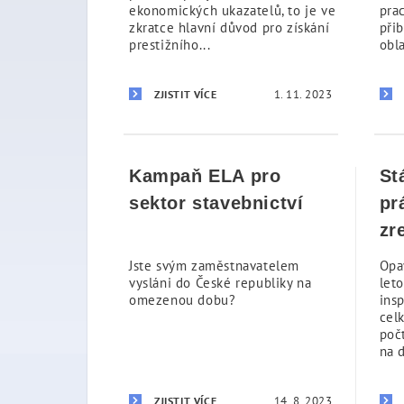
ekonomických ukazatelů, to je ve
pra
zkratce hlavní důvod pro získání
přib
prestižního...
obla
1. 11. 2023
ZJISTIT VÍCE
Kampaň ELA pro
St
sektor stavebnictví
pr
zr
Jste svým zaměstnavatelem
Opa
vysláni do České republiky na
let
omezenou dobu?
ins
cel
poč
na d
14. 8. 2023
ZJISTIT VÍCE