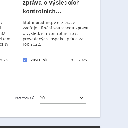
zpráva o výsledcích
kontrolních...
ty
Státní úřad inspekce práce
i
zveřejnil Roční souhrnnou zprávu
982
o výsledcích kontrolních akcí
celkem
provedených inspekcí práce za
žily
rok 2022.
 2023
9. 5. 2023
ZJISTIT VÍCE
Počet výsledků: