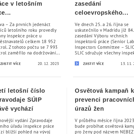
áce v letošním
zasedání
ce...
celoevropského...
va – Za prvních jedenáct
Ve dnech 25. a 26. října se
íců letošního roku provedly
uskutečnilo v Madridu již 84.
ány inspekce práce u
zasedání Výboru vrchních
ěstnavatelů celkem 18 952
inspektorů práce (Senior La
trol. Z tohoto počtu se 7 993
Inspectors Committee – SLIC
trol zaměřilo na dodržování...
SLIC sdružuje všechny inspek
20. 12. 2023
13. 11.
ZJISTIT VÍCE
ZJISTIT VÍCE
etí letošní číslo
Osvětová kampaň 
ravodaje SÚIP
prevenci pracovníc
ávě vychází
úrazů žen
novější vydání Zpravodaje
V průběhu měsíce října 202
tního úřadu inspekce práce
bude probíhat osvětová kam
zí bližší pohled na vývoj
pro ženy pod názvem NEBEZ