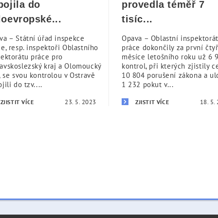
pojila do
provedla téměř 7
loevropské...
tisíc...
va – Státní úřad inspekce
Opava – Oblastní inspektorá
e, resp. inspektoři Oblastního
práce dokončily za první čtyř
pektorátu práce pro
měsíce letošního roku už 6 
avskoslezský kraj a Olomoucký
kontrol, při kterých zjistily 
, se svou kontrolou v Ostravě
10 804 porušení zákona a ulo
jili do tzv....
1 232 pokut v...
23. 5. 2023
18. 5.
ZJISTIT VÍCE
ZJISTIT VÍCE