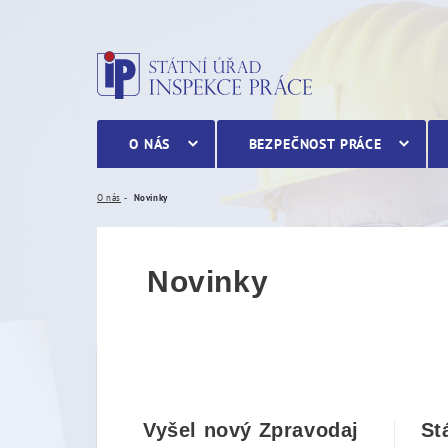
Novinky
O NÁS
BEZPEČNOST PRÁCE
O nás
Novinky
Novinky
Vyšel nový Zpravodaj
St