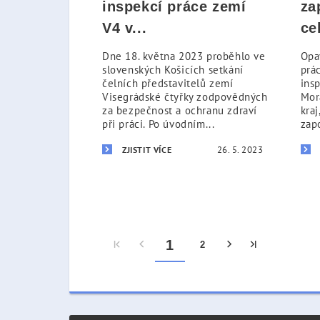
inspekcí práce zemí
za
V4 v...
ce
Dne 18. května 2023 proběhlo ve
Opa
slovenských Košicích setkání
prác
čelních představitelů zemí
ins
Visegrádské čtyřky zodpovědných
Mor
za bezpečnost a ochranu zdraví
kraj
při práci. Po úvodním...
zapo
26. 5. 2023
ZJISTIT VÍCE
1
2