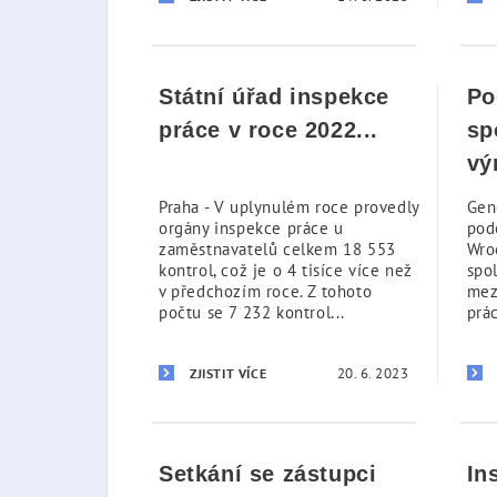
Státní úřad inspekce
Po
práce v roce 2022...
sp
vý
Praha - V uplynulém roce provedly
Gen
orgány inspekce práce u
pod
zaměstnavatelů celkem 18 553
Wro
kontrol, což je o 4 tisíce více než
spo
v předchozím roce. Z tohoto
mez
počtu se 7 232 kontrol...
prác
20. 6. 2023
ZJISTIT VÍCE
Setkání se zástupci
In