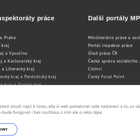
nspektoráty práce
Další portály M
to Praha
Ministerstvo práce a soci
 kraj
Portál inspekce práce
raj a Vysočinu
Úřad práce ČR
j a Karlovarský kraj
Česká správa sociálního
 a Liberecký kraj
Cizinci
ecký kraj a Pardubický kraj
Český Focal Point
 kraj a Zlínský kraj
zský kraj a Olomoucký kraj
eré slouží např. k tomu, aby si web pamatoval vaše nastavení a to, co vá
bude fungovat i bez souhlasu, s ním ale o něco lépe.
Cookies
RSS
CHNY