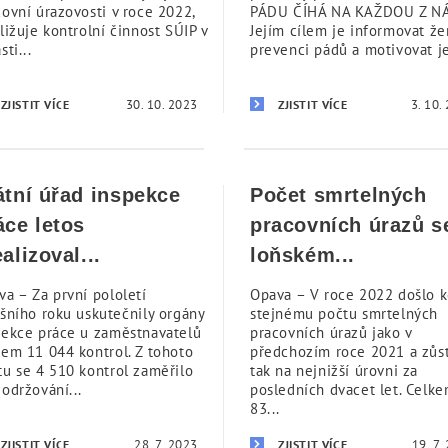
covní úrazovosti v roce 2022,
PÁDU ČÍHÁ NA KAŽDOU Z NÁ
ližuje kontrolní činnost SÚIP v
Jejím cílem je informovat že
sti...
prevenci pádů a motivovat je
30. 10. 2023
3. 10.
ZJISTIT VÍCE
ZJISTIT VÍCE
átní úřad inspekce
Počet smrtelných
áce letos
pracovních úrazů s
ealizoval...
loňském...
va – Za první pololetí
Opava – V roce 2022 došlo 
ošního roku uskutečnily orgány
stejnému počtu smrtelných
pekce práce u zaměstnavatelů
pracovních úrazů jako v
kem 11 044 kontrol. Z tohoto
předchozím roce 2021 a zůs
tu se 4 510 kontrol zaměřilo
tak na nejnižší úrovni za
održování...
posledních dvacet let. Celk
83...
28. 7. 2023
19. 7.
ZJISTIT VÍCE
ZJISTIT VÍCE