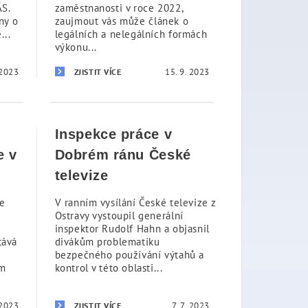
S.
zaměstnanosti v roce 2022,
ny o
zaujmout vás může článek o
...
legálních a nelegálních formách
výkonu...
 2023
15. 9. 2023
ZJISTIT VÍCE
Inspekce práce v
e v
Dobrém ránu České
televize
ke
V ranním vysílání České televize z
Ostravy vystoupil generální
inspektor Rudolf Hahn a objasnil
tává
divákům problematiku
bezpečného používání výtahů a
em
kontrol v této oblasti...
 2023
7. 7. 2023
ZJISTIT VÍCE