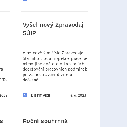
Vyšel nový Zpravodaj
SÚIP
V nejnovějším čísle Zpravodaje
Státního úřadu inspekce práce se
mimo jiné dočtete o kontrolách
ra
dodržování pracovních podmínek
při zaměstnávání držitelů
. To
dočasné...
 2023
6. 6. 2023
ZJISTIT VÍCE
os
Roční souhrnná