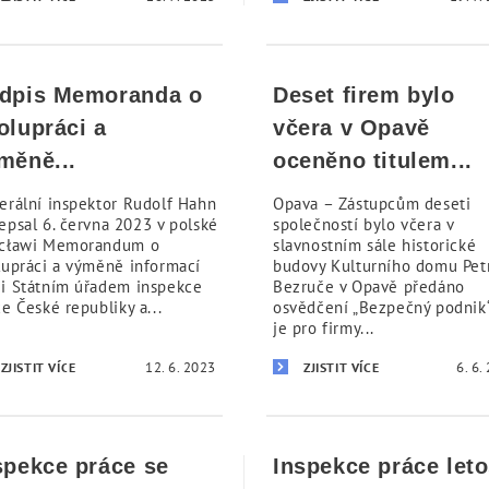
dpis Memoranda o
Deset firem bylo
olupráci a
včera v Opavě
měně...
oceněno titulem...
erální inspektor Rudolf Hahn
Opava – Zástupcům deseti
epsal 6. června 2023 v polské
společností bylo včera v
cławi Memorandum o
slavnostním sále historické
lupráci a výměně informací
budovy Kulturního domu Pet
i Státním úřadem inspekce
Bezruče v Opavě předáno
e České republiky a...
osvědčení „Bezpečný podnik“
je pro firmy...
12. 6. 2023
6. 6.
ZJISTIT VÍCE
ZJISTIT VÍCE
spekce práce se
Inspekce práce let