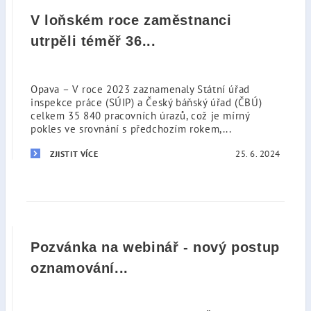
V loňském roce zaměstnanci
utrpěli téměř 36...
Opava – V roce 2023 zaznamenaly Státní úřad
inspekce práce (SÚIP) a Český báňský úřad (ČBÚ)
celkem 35 840 pracovních úrazů, což je mírný
pokles ve srovnání s předchozím rokem,...
25. 6. 2024
ZJISTIT VÍCE
Pozvánka na webinář - nový postup
oznamování...