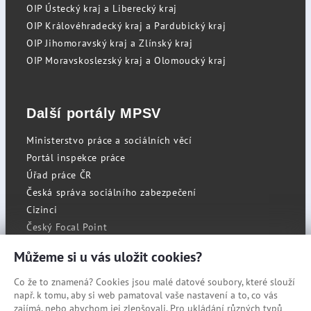
OIP Ústecký kraj a Liberecký kraj
OIP Královéhradecký kraj a Pardubický kraj
OIP Jihomoravský kraj a Zlínský kraj
OIP Moravskoslezský kraj a Olomoucký kraj
Další portály MPSV
Ministerstvo práce a sociálních věcí
Portál inspekce práce
Úřad práce ČR
Česká správa sociálního zabezpečení
Cizinci
Český Focal Point
Můžeme si u vás uložit cookies?
Co že to znamená? Cookies jsou malé datové soubory, které slouží
RSS
např. k tomu, aby si web pamatoval vaše nastavení a to, co vás
Cookies
zajímá, nebo abychom jej zlepšovali. Pro ukládání různých typů