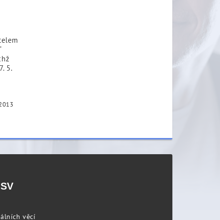
itelem
“
chž
. 5.
 2013
PSV
álních věcí