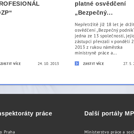
ROFESIONÁL
platné osvědčení
ZP“
„Bezpečný...
Nepřetržitě již 18 let je drž
osvědčení „Bezpečný podnik
jedna ze 13 společností, jeji
zástupci převzali v pondělí 27
2013 z rukou náměstka
ministryně práce a...
24. 10. 2013
27. 5.
ZJISTIT VÍCE
ZJISTIT VÍCE
nspektoráty práce
Další portály M
to Praha
Ministerstvo práce a soci