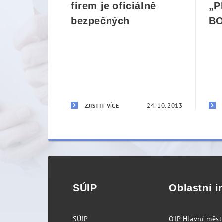
firem je oficiálně
„P
bezpečných
BO
24. 10. 2013
ZJISTIT VÍCE
SÚIP
Oblastní i
SÚIP
OIP Hlavní měs