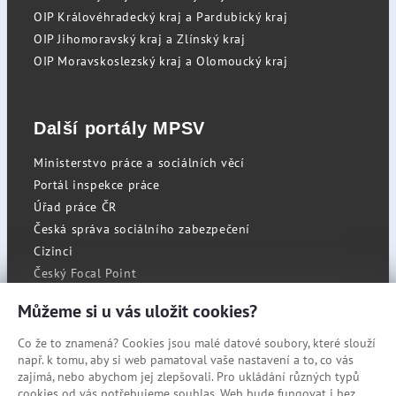
OIP Královéhradecký kraj a Pardubický kraj
OIP Jihomoravský kraj a Zlínský kraj
OIP Moravskoslezský kraj a Olomoucký kraj
Další portály MPSV
Ministerstvo práce a sociálních věcí
Portál inspekce práce
Úřad práce ČR
Česká správa sociálního zabezpečení
Cizinci
Český Focal Point
Můžeme si u vás uložit cookies?
Co že to znamená? Cookies jsou malé datové soubory, které slouží
RSS
např. k tomu, aby si web pamatoval vaše nastavení a to, co vás
Cookies
zajímá, nebo abychom jej zlepšovali. Pro ukládání různých typů
cookies od vás potřebujeme souhlas. Web bude fungovat i bez