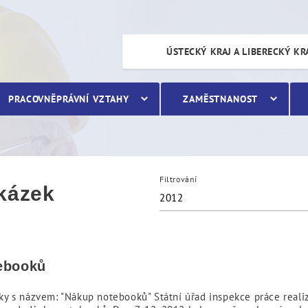
ÚSTECKÝ KRAJ A LIBERECKÝ KR
PRACOVNĚPRÁVNÍ VZTAHY
ZAMĚSTNANOST
Filtrování
akázek
2012
tebooků
y s názvem: "Nákup notebooků" Státní úřad inspekce práce realiz