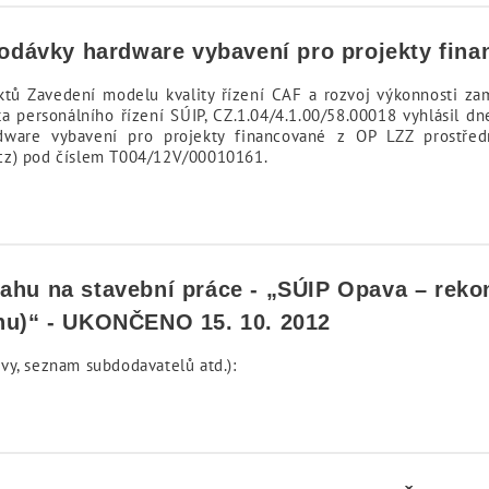
 dodávky hardware vybavení pro projekty fin
ektů Zavedení modelu kvality řízení CAF a rozvoj výkonnosti z
ta personálního řízení SÚIP, CZ.1.04/4.1.00/58.00018 vyhlásil d
are vybavení pro projekty financované z OP LZZ prostředni
cz) pod číslem T004/12V/00010161.
ahu na stavební práce - „SÚIP Opava – reko
ahu)“ - UKONČENO 15. 10. 2012
vy, seznam subdodavatelů atd.):