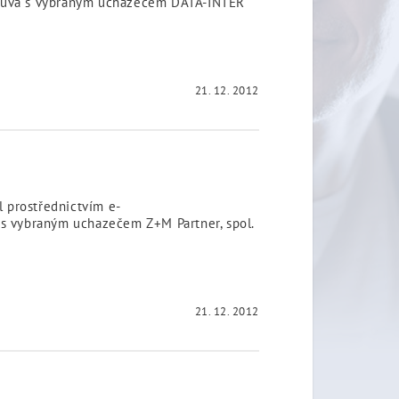
louva s vybraným uchazečem DATA-INTER
21. 12. 2012
l prostřednictvím e-
s vybraným uchazečem Z+M Partner, spol.
21. 12. 2012