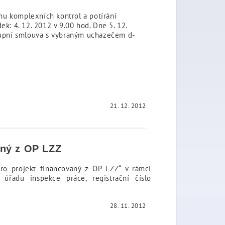
nu komplexních kontrol a potírání
k: 4. 12. 2012 v 9.00 hod. Dne 5. 12.
kupní smlouva s vybraným uchazečem d-
21. 12. 2012
aný z OP LZZ
ro projekt financovaný z OP LZZ“ v rámci
úřadu inspekce práce, registrační číslo
28. 11. 2012