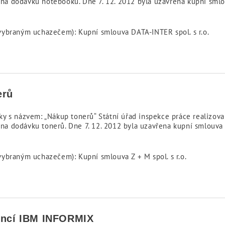
na dodávku notebooků. Dne 7. 12. 2012 byla uzavřena kupní sm
vybraným uchazečem): Kupní smlouva DATA-INTER spol. s r.o.
erů
y s názvem: „Nákup tonerů“ Státní úřad inspekce práce realizova
a dodávku tonerů. Dne 7. 12. 2012 byla uzavřena kupní smlouva 
ybraným uchazečem): Kupní smlouva Z + M spol. s r.o.
cencí IBM INFORMIX