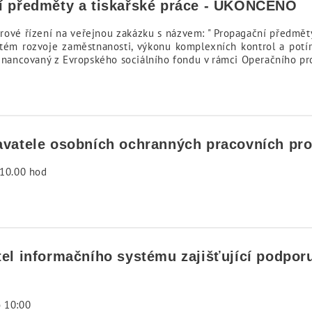
ní předměty a tiskařské práce - UKONČENO
rové řízení na veřejnou zakázku s názvem: " Propagační předměty 
stém rozvoje zaměstnanosti, výkonu komplexních kontrol a potírá
ufinancovaný z Evropského sociálního fondu v rámci Operačního p
davatele osobních ochranných pracovních p
 10.00 hod
tel informačního systému zajišťující podpor
o 10:00