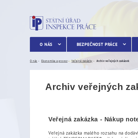
Archiv veřejných zakázek
O NÁS
BEZPEČNOST PRÁCE
O nás
Ekonomika a provoz
Veřejné zakázky
Archiv veřejných zakázek
Archiv veřejných z
Veřejná zakázka - Nákup no
Veřejná zakázka malého rozsahu na dodávk