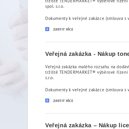
tržiště TENDERMARKET® výběrové řízení 
spol. s.r.o.
Dokumenty k veřejné zakázce (smlouva s 
ZJISTIT VÍCE
Veřejná zakázka - Nákup ton
Veřejná zakázka malého rozsahu na dodávk
tržiště TENDERMARKET® výběrové řízení n
s.r.o.
Dokumenty k veřejné zakázce (smlouva s v
ZJISTIT VÍCE
Veřejná zakázka – Nákup li