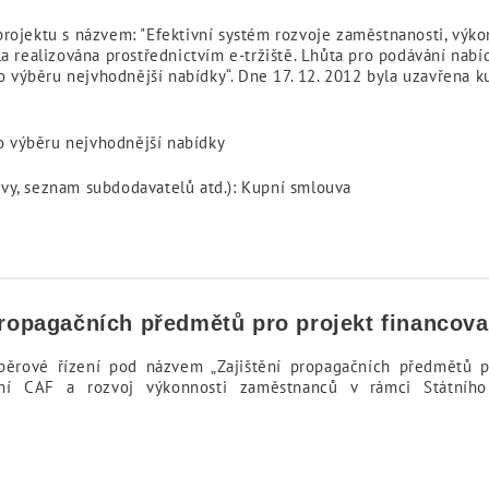
rojektu s názvem: "Efektivní systém rozvoje zaměstnanosti, výko
a realizována prostřednictvím e-tržiště. Lhůta pro podávání nabíde
 výběru nejvhodnější nabídky“. Dne 17. 12. 2012 byla uzavřena 
 výběru nejvhodnější nabídky
vy, seznam subdodavatelů atd.): Kupní smlouva
 propagačních předmětů pro projekt financov
ýběrové řízení pod názvem „Zajištění propagačních předmětů p
ení CAF a rozvoj výkonnosti zaměstnanců v rámci Státního 