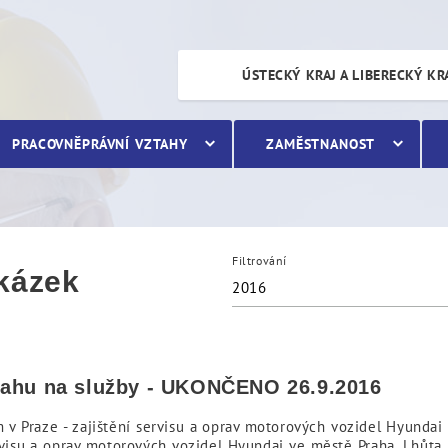
ÚSTECKÝ KRAJ A LIBERECKÝ KR
PRACOVNĚPRÁVNÍ VZTAHY
ZAMĚSTNANOST
Filtrování
akázek
2016
sahu na služby - UKONČENO 26.9.2016
m v Praze - zajištění servisu a oprav motorových vozidel Hyundai
ervisu a oprav motorových vozidel Hyundai ve městě Praha. Lhůta