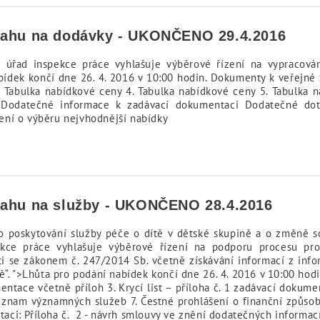
sahu na dodávky - UKONČENO 29.4.2016
í úřad inspekce práce vyhlašuje výběrové řízení na vypracov
ídek končí dne 26. 4. 2016 v 10:00 hodin. Dokumenty k veřejné 
 Tabulka nabídkové ceny 4. Tabulka nabídkové ceny 5. Tabulka 
5 Dodatečné informace k zadávací dokumentaci Dodatečné do
mení o výběru nejvhodnější nabídky
sahu na služby - UKONČENO 28.4.2016
 o poskytování služby péče o dítě v dětské skupině a o změně 
kce práce vyhlašuje výběrové řízení na podporu procesu prov
ti se zákonem č. 247/2014 Sb. včetně získávání informací z inf
ě“. ">Lhůta pro podání nabídek končí dne 26. 4. 2016 v 10:00 hod
ntace včetně příloh 3. Krycí list – příloha č. 1 zadávací dokume
eznam významných služeb 7. Čestné prohlášení o finanční způsobi
ci: Příloha č. 2 - návrh smlouvy ve znění dodatečných informac