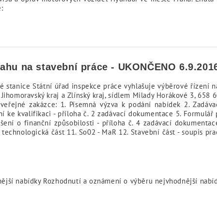
:
sahu na stavební práce - UKONČENO 6.9.201
é stanice Státní úřad inspekce práce vyhlašuje výběrové řízení 
 Jihomoravský kraj a Zlínský kraj, sídlem Milady Horákové 3, 658
veřejné zakázce: 1. Písemná výzva k podání nabídek 2. Zadávac
 ke kvalifikaci - příloha č. 2 zadávací dokumentace 5. Formulář 
ení o finanční způsobilosti - příloha č. 4 zadávací dokumentace
 technologická část 11. So02 - MaR 12. Stavební část - soupis pra
nější nabídky Rozhodnutí a oznámení o výběru nejvhodnější na