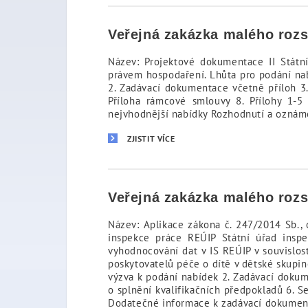
Veřejná zakázka malého roz
Název: Projektové dokumentace II Státn
právem hospodaření. Lhůta pro podání nab
2. Zadávací dokumentace včetně příloh 3.
Příloha rámcové smlouvy 8. Přílohy 1-
nejvhodnější nabídky Rozhodnutí a ozná
ZJISTIT VÍCE
Veřejná zakázka malého roz
Název: Aplikace zákona č. 247/2014 Sb.,
inspekce práce REÚIP Státní úřad inspe
vyhodnocování dat v IS REÚIP v souvislos
poskytovatelů péče o dítě v dětské skupin
výzva k podání nabídek 2. Zadávací dokume
o splnění kvalifikačních předpokladů 6. S
Dodatečné informace k zadávací dokumenta