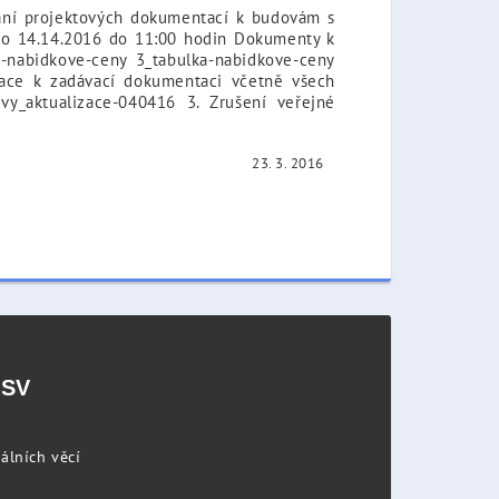
ání projektových dokumentací k budovám s
 do 14.14.2016 do 11:00 hodin Dokumenty k
a-nabidkove-ceny 3_tabulka-nabidkove-ceny
mace k zadávací dokumentaci včetně všech
uvy_aktualizace-040416 3. Zrušení veřejné
23. 3. 2016
PSV
álních věcí