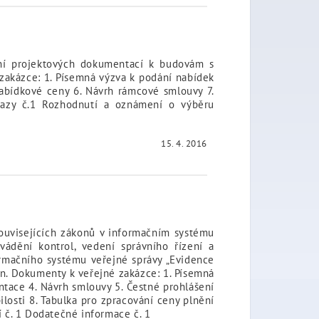
ání projektových dokumentací k budovám s
zakázce: 1. Písemná výzva k podání nabídek
nabídkové ceny 6. Návrh rámcové smlouvy 7.
tazy č.1 Rozhodnutí a oznámení o výběru
15. 4. 2016
souvisejících zákonů v informačním systému
ádění kontrol, vedení správního řízení a
ormačního systému veřejné správy „Evidence
in. Dokumenty k veřejné zakázce: 1. Písemná
ntace 4. Návrh smlouvy 5. Čestné prohlášení
losti 8. Tabulka pro zpracování ceny plnění
í č. 1 Dodatečné informace č. 1