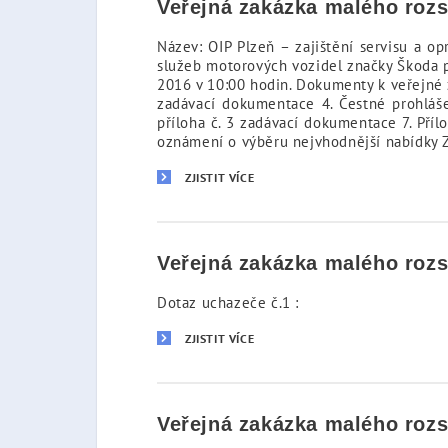
Veřejná zakázka malého roz
Název: OIP Plzeň – zajištění servisu a op
služeb motorových vozidel značky Škoda pr
2016 v 10:00 hodin. Dokumenty k veřejné z
zadávací dokumentace 4. Čestné prohláše
příloha č. 3 zadávací dokumentace 7. Př
oznámení o výběru nejvhodnější nabídky Z
ZJISTIT VÍCE
Veřejná zakázka malého roz
Dotaz uchazeče č.1 :
ZJISTIT VÍCE
Veřejná zakázka malého roz