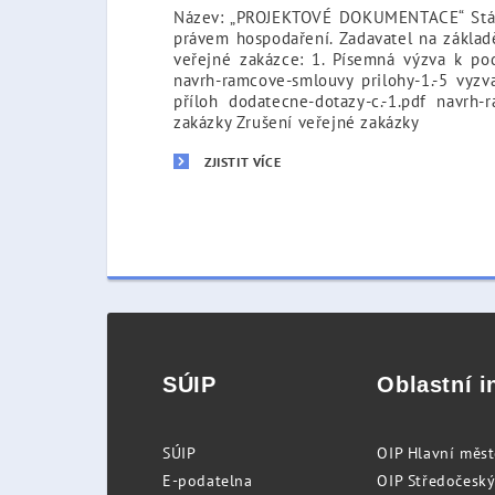
Název: „PROJEKTOVÉ DOKUMENTACE“ Státní
právem hospodaření. Zadavatel na zákla
veřejné zakázce: 1. Písemná výzva k po
navrh-ramcove-smlouvy prilohy-1.-5 vyz
příloh dodatecne-dotazy-c.-1.pdf navrh-
zakázky Zrušení veřejné zakázky
ZJISTIT VÍCE
SÚIP
Oblastní i
SÚIP
OIP Hlavní měs
E-podatelna
OIP Středočeský