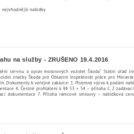
 nejvhodnější nabídky
sahu na služby - ZRUŠENO 19.4.2016
štění servisu a oprav motorových vozidel Škoda“ Státní úřad i
ozidel značky Škoda pro Oblastní inspektorát práce pro Moravs
din. Dokumenty k veřejné zakázce: 1. Písemná výzva k podání nab
umentace 4. Čestné prohlášení k §§ 53 + 54 – příloha č. 2 zadáv
ávací dokumentace 7. Příloha rámcové smlouvy – nabídková cen