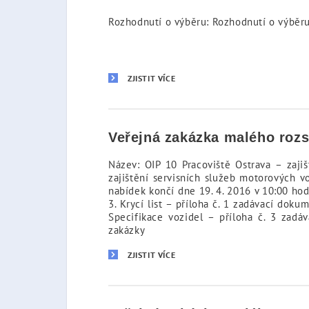
Rozhodnutí o výběru: Rozhodnutí o výběru
ZJISTIT VÍCE
Veřejná zakázka malého roz
Název: OIP 10 Pracoviště Ostrava – zaji
zajištění servisních služeb motorových v
nabídek končí dne 19. 4. 2016 v 10:00 ho
3. Krycí list – příloha č. 1 zadávací dok
Specifikace vozidel – příloha č. 3 zad
zakázky
ZJISTIT VÍCE