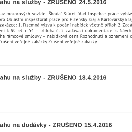
sahu na služby - ZRUŠENO 24.5.2016
rav motorových vozidel Škoda“ Státní úřad inspekce práce vyhlaš
o Oblastní inspektorát práce pro Plzeňský kraj a Karlovarský kra
akázce: 1. Písemná výzva k podání nabídek včetně příloh 2. Zadáv
ní k §§ 53 + 54 – příloha č. 2 zadávací dokumentace 5. Návrh
íloha rámcové smlouvy – nabídková cena Rozhodnutí a oznámení 
rušení veřejné zakázky Zrušení veřejné zakázky
sahu na služby - ZRUŠENO 18.4.2016
sahu na dodávky - ZRUŠENO 15.4.2016