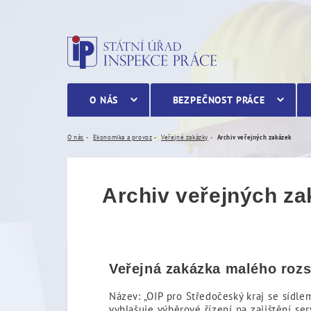
Archiv veřejných zakázek
O NÁS
BEZPEČNOST PRÁCE
O nás
Ekonomika a provoz
Veřejné zakázky
Archiv veřejných zakázek
Archiv veřejných z
Veřejná zakázka malého roz
Název: „OIP pro Středočeský kraj se sídle
vyhlašuje výběrové řízení na zajištění s