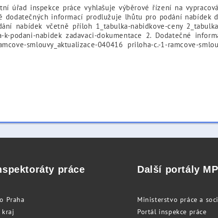
 úřad inspekce práce vyhlašuje výběrové řízení na vypracov
dě dodatečných informací prodlužuje lhůtu pro podání nabídek
dání nabídek včetně příloh 1_tabulka-nabidkove-ceny 2_tabulk
va-k-podani-nabidek zadavaci-dokumentace 2. Dodatečné infor
ramcove-smlouvy_aktualizace-040416 priloha-c.-1-ramcove-smlo
nspektoráty práce
Další portály M
to Praha
Ministerstvo práce a soci
 kraj
Portál inspekce práce