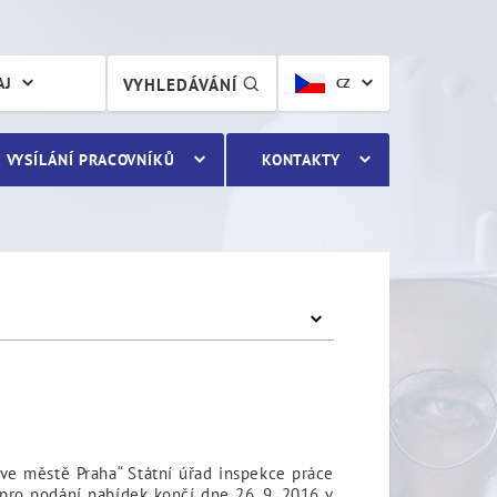
AJ
VYHLEDÁVÁNÍ
CZ
VYSÍLÁNÍ PRACOVNÍKŮ
KONTAKTY
 ve městě Praha“ Státní úřad inspekce práce
 pro podání nabídek končí dne 26. 9. 2016 v