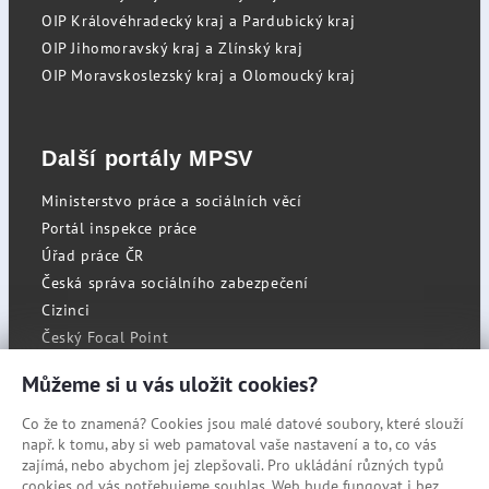
OIP Královéhradecký kraj a Pardubický kraj
OIP Jihomoravský kraj a Zlínský kraj
OIP Moravskoslezský kraj a Olomoucký kraj
Další portály MPSV
Ministerstvo práce a sociálních věcí
Portál inspekce práce
Úřad práce ČR
Česká správa sociálního zabezpečení
Cizinci
Český Focal Point
Můžeme si u vás uložit cookies?
Co že to znamená? Cookies jsou malé datové soubory, které slouží
RSS
např. k tomu, aby si web pamatoval vaše nastavení a to, co vás
Cookies
zajímá, nebo abychom jej zlepšovali. Pro ukládání různých typů
cookies od vás potřebujeme souhlas. Web bude fungovat i bez