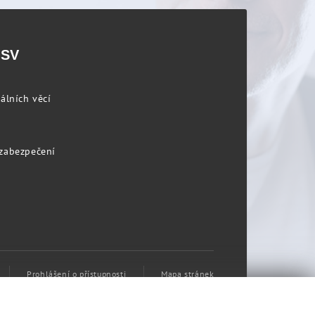
PSV
álních věcí
 zabezpečení
Prohlášení o přístupnosti
Mapa stránek