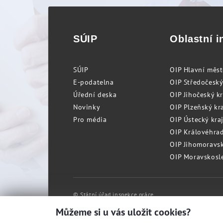
SÚIP
Oblastní i
SÚIP
OIP Hlavní měs
E-podatelna
OIP Středočeský
Úřední deska
OIP Jihočeský k
Novinky
OIP Plzeňský kra
Pro média
OIP Ústecký kraj
OIP Královéhrad
OIP Jihomoravský
OIP Moravskosle
© Státní úřad inspekce práce
Můžeme si u vás uložit cookies?