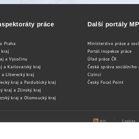
nspektoráty práce
Další portály M
to Praha
Ministerstvo práce a soci
 kraj
Portál inspekce práce
raj a Vysočinu
Úřad práce ČR
j a Karlovarský kraj
Česká správa sociálního
 a Liberecký kraj
Cizinci
ecký kraj a Pardubický kraj
Český Focal Point
 kraj a Zlínský kraj
zský kraj a Olomoucký kraj
Cookies
RSS