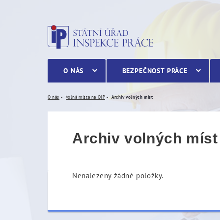
Archiv volných míst
O NÁS
BEZPEČNOST PRÁCE
O nás
Volná místa na OIP
Archiv volných míst
Archiv volných míst
Nenalezeny žádné položky.