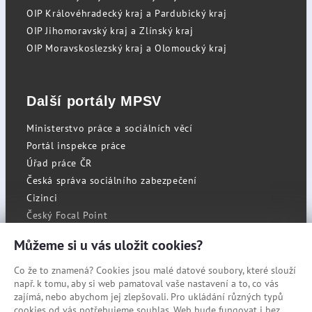
OIP Královéhradecký kraj a Pardubický kraj
OIP Jihomoravský kraj a Zlínský kraj
OIP Moravskoslezský kraj a Olomoucký kraj
Další portály MPSV
Ministerstvo práce a sociálních věcí
Portál inspekce práce
Úřad práce ČR
Česká správa sociálního zabezpečení
Cizinci
Český Focal Point
Můžeme si u vás uložit cookies?
Co že to znamená? Cookies jsou malé datové soubory, které slouží
RSS
např. k tomu, aby si web pamatoval vaše nastavení a to, co vás
Cookies
zajímá, nebo abychom jej zlepšovali. Pro ukládání různých typů
cookies od vás potřebujeme souhlas. Web bude fungovat i bez