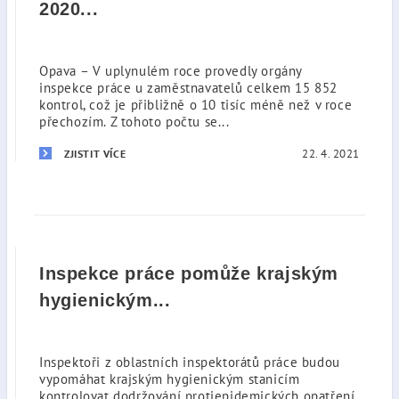
2020...
Opava – V uplynulém roce provedly orgány
inspekce práce u zaměstnavatelů celkem 15 852
kontrol, což je přibližně o 10 tisíc méně než v roce
přechozím. Z tohoto počtu se...
22. 4. 2021
ZJISTIT VÍCE
Inspekce práce pomůže krajským
hygienickým...
Inspektoři z oblastních inspektorátů práce budou
vypomáhat krajským hygienickým stanicím
kontrolovat dodržování protiepidemických opatření