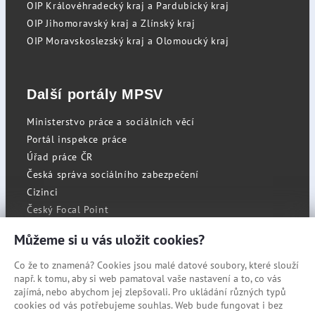
OIP Královéhradecký kraj a Pardubický kraj
OIP Jihomoravský kraj a Zlínský kraj
OIP Moravskoslezský kraj a Olomoucký kraj
Další portály MPSV
Ministerstvo práce a sociálních věcí
Portál inspekce práce
Úřad práce ČR
Česká správa sociálního zabezpečení
Cizinci
Český Focal Point
Můžeme si u vás uložit cookies?
Co že to znamená? Cookies jsou malé datové soubory, které slouží
RSS
např. k tomu, aby si web pamatoval vaše nastavení a to, co vás
Cookies
zajímá, nebo abychom jej zlepšovali. Pro ukládání různých typů
cookies od vás potřebujeme souhlas. Web bude fungovat i bez
Prohlášení o přístupnosti